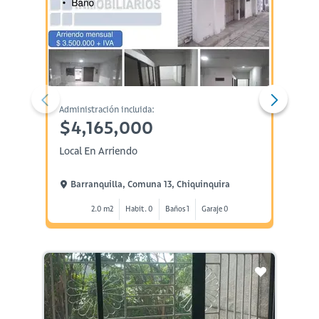
Administración incluida:
Administ
$4,165,000
$4,
Local En Arriendo
Local 
Barranquilla, Comuna 13, Chiquinquira
Barr
2.0 m2
Habit. 0
Baños 1
Garaje 0