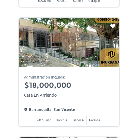
607.0 m2
Habit. 1
Baños 1
Garaje 0
Administración incluida:
$18,000,000
Casa En Arriendo
Barranquilla, San Vicente
607.0 m2
Habit. 4
Baños 4
Garaje 4