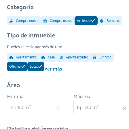
Categoría
Compra nuevo
Compra usado
Arriendo
Remates
Tipo de inmueble
Puedes seleccionar más de uno
Apartamento
Casa
Apartaestudio
Edificio
Oficina
Local
Ver más
Área
Mínima
Máxima
Detalles del inmueble