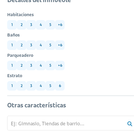
Habitaciones
1
2
3
4
5
+6
Baños
1
2
3
4
5
+6
Parqueadero
1
2
3
4
5
+6
Estrato
1
2
3
4
5
6
Otras características