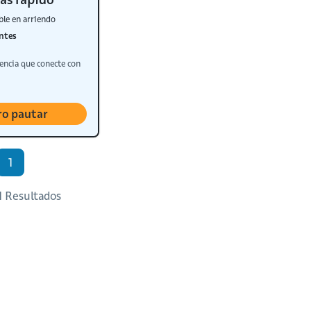
ble en arriendo
ntes
encia que conecte con
ro pautar
1
 1 Resultados