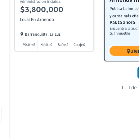
Administración incluida:
$3,800,000
Publica tu inmue
y capta más clie
Local En Arriendo
Pauta ahora
Encuentra la audi
tu inmueble
Barranquilla, La Luz
90.0 m2
Habit. 0
Baños 1
Garaje 0
Quie
1 - 1 de