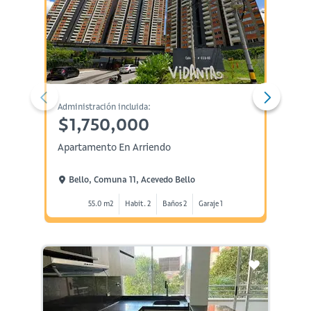
Administración incluida:
Administ
$1,750,000
$2,
Apartamento En Arriendo
Aparta
Bello, Comuna 11, Acevedo Bello
Bell
55.0 m2
Habit. 2
Baños 2
Garaje 1