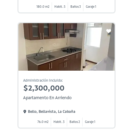
180.0 m2
Habit. 5
Baños 3
Garaje 1
Administración incluida:
$2,300,000
Apartamento En Arriendo
Bello, Bellavista, La Cabaña
76.0 m2
Habit. 3
Baños 2
Garaje 1