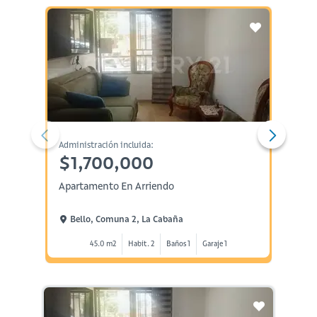
Administración incluida:
Administ
$1,700,000
$1,
Apartamento En Arriendo
Aparta
Bello, Comuna 2, La Cabaña
Bell
45.0 m2
Habit. 2
Baños 1
Garaje 1