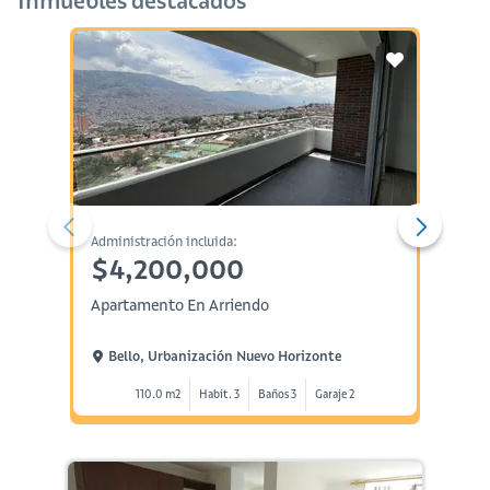
Inmuebles destacados
Administración incluida:
Administ
$4,200,000
$4,
Apartamento En Arriendo
Aparta
Bello, Urbanización Nuevo Horizonte
Bell
110.0 m2
Habit. 3
Baños 3
Garaje 2