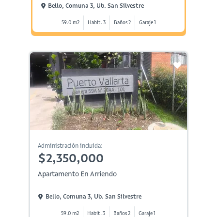
Bello, Comuna 3, Ub. San Silvestre
Bell
59.0 m2
Habit. 3
Baños 2
Garaje 1
Administración incluida:
$2,350,000
Apartamento En Arriendo
Bello, Comuna 3, Ub. San Silvestre
59.0 m2
Habit. 3
Baños 2
Garaje 1