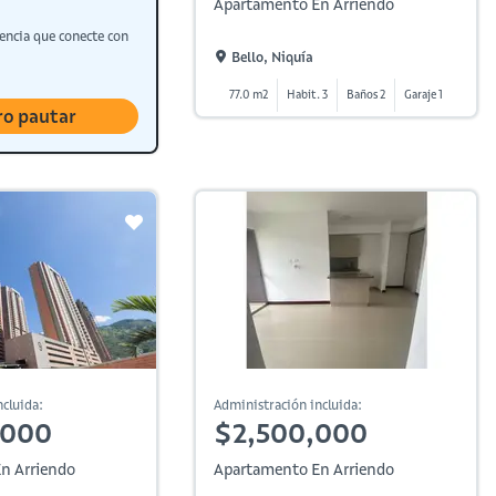
Apartamento En Arriendo
encia que conecte con
Bello, Niquía
77.0 m2
Habit. 3
Baños 2
Garaje 1
ro pautar
cluida:
Administración incluida:
,000
$2,500,000
n Arriendo
Apartamento En Arriendo