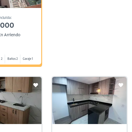
ncluida:
,000
n Arriendo
 2
Baños 2
Garaje 1