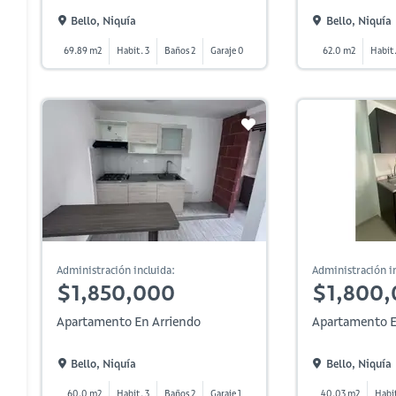
Bello, Niquía
Bello, Niquía
69.89 m2
Habit. 3
Baños 2
Garaje 0
62.0 m2
Habit.
Administración incluida:
Administración in
$1,850,000
$1,800
Apartamento En Arriendo
Apartamento E
Bello, Niquía
Bello, Niquía
60.0 m2
Habit. 3
Baños 2
Garaje 1
40.03 m2
Habit