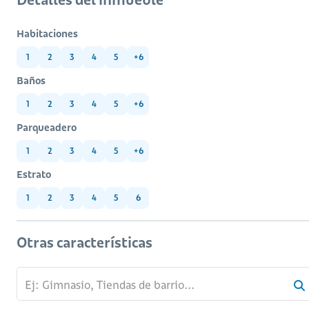
Habitaciones
1
2
3
4
5
+6
Baños
1
2
3
4
5
+6
Parqueadero
1
2
3
4
5
+6
Estrato
1
2
3
4
5
6
Otras características