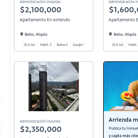
Administración incluida:
Administración in
$2,100,000
$1,600
Apartamento En Arriendo
Apartamento E
Bello, Niquía
Bello, Niquía
55.0 m2
Habit. 3
Baños 2
Garaje 1
55.0 m2
Habit.
Arrienda m
Administración incluida:
$2,350,000
Publica tu inmue
y capta más clie