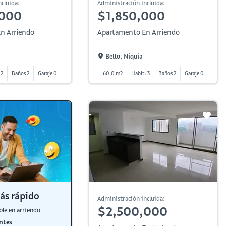
cluida:
Administración incluida:
,000
$1,850,000
n Arriendo
Apartamento En Arriendo
Bello, Niquía
 2
Baños 2
Garaje 0
60.0 m2
Habit. 3
Baños 2
Garaje 0
ás rápido
Administración incluida:
$2,500,000
ble en arriendo
ntes