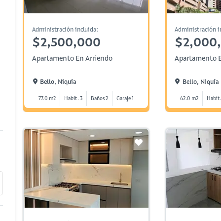
Administración incluida:
Administración i
$2,500,000
$2,000
Apartamento En Arriendo
Apartamento E
Bello, Niquía
Bello, Niquía
77.0 m2
Habit. 3
Baños 2
Garaje 1
62.0 m2
Habit.