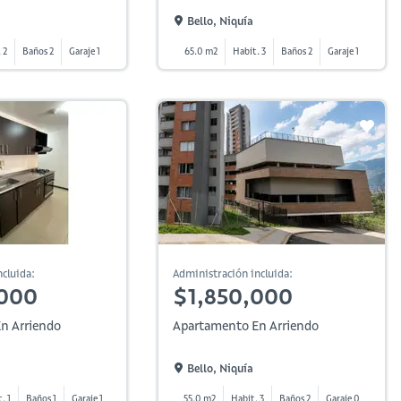
Bello, Niquía
 2
Baños 2
Garaje 1
65.0 m2
Habit. 3
Baños 2
Garaje 1
cluida:
Administración incluida:
,000
$1,850,000
n Arriendo
Apartamento En Arriendo
Bello, Niquía
. 1
Baños 1
Garaje 1
55.0 m2
Habit. 3
Baños 2
Garaje 0