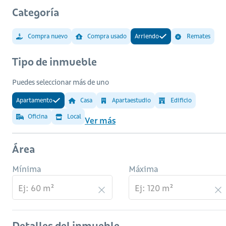
Categoría
Compra nuevo
Compra usado
Arriendo
Remates
Tipo de inmueble
Puedes seleccionar más de uno
Apartamento
Casa
Apartaestudio
Edificio
Oficina
Local
Ver más
Área
Mínima
Máxima
Detalles del inmueble