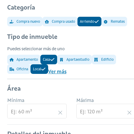
Categoría
Compra nuevo
Compra usado
Arriendo
Remates
Tipo de inmueble
Puedes seleccionar más de uno
Apartamento
Casa
Apartaestudio
Edificio
Oficina
Local
Ver más
Área
Mínima
Máxima
Detalles del inmueble