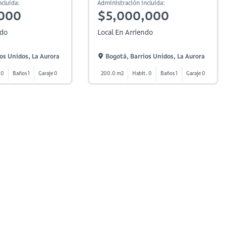
cluida:
Administración incluida:
,000
$5,000,000
ndo
Local En Arriendo
os Unidos, La Aurora
Bogotá, Barrios Unidos, La Aurora
 0
Baños 1
Garaje 0
200.0 m2
Habit. 0
Baños 1
Garaje 0