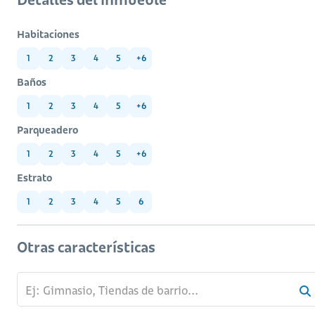
Habitaciones
1
2
3
4
5
+6
Baños
1
2
3
4
5
+6
Parqueadero
1
2
3
4
5
+6
Estrato
1
2
3
4
5
6
Otras características