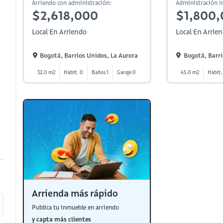
Arriendo con administración:
Administración in
$2,618,000
$1,800
Local En Arriendo
Local En Arrie
Bogotá, Barrios Unidos, La Aurora
Bogotá, Barri
32.0 m2
Habit. 0
Baños 1
Garaje 0
45.0 m2
Habit.
Arrienda más rápido
Publica tu inmueble en arriendo
y capta más clientes