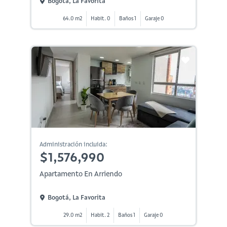
Bogotá, La Favorita
64.0 m2
Habit. 0
Baños 1
Garaje 0
Administración incluida:
$1,576,990
Apartamento En Arriendo
Bogotá, La Favorita
29.0 m2
Habit. 2
Baños 1
Garaje 0