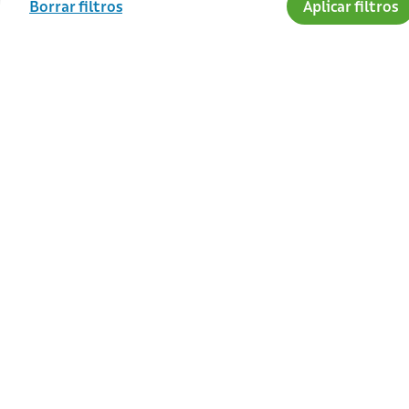
Borrar filtros
Aplicar filtros
place
Inmuebles sugeridos
Estos inmuebles cuadran con tus re