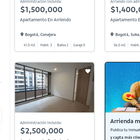
Administración incluida:
Arriendo con adm
$1,500,000
$1,400
Apartamento En Arriendo
Apartamento E
Bogotá, Conejera
Bogotá, Suba,
41.0 m2
Habit. 3
Baños 2
Garaje 0
56.0 m2
Habit.
Arrienda m
Administración incluida:
$2,500,000
Publica tu inmue
y capta más clie