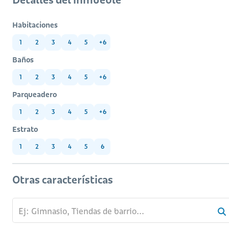
Habitaciones
1
2
3
4
5
+6
Baños
1
2
3
4
5
+6
Parqueadero
1
2
3
4
5
+6
Estrato
1
2
3
4
5
6
Otras características