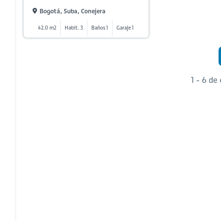
Bogotá, Suba, Conejera
42.0 m2
Habit. 3
Baños 1
Garaje 1
1 - 6 de