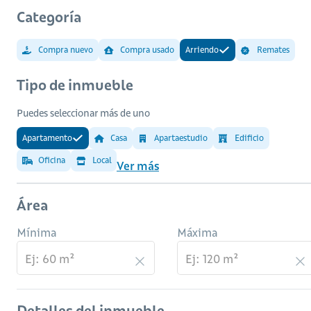
Categoría
Compra nuevo
Compra usado
Arriendo
Remates
Tipo de inmueble
Puedes seleccionar más de uno
Apartamento
Casa
Apartaestudio
Edificio
Oficina
Local
Ver más
Área
Mínima
Máxima
Detalles del inmueble