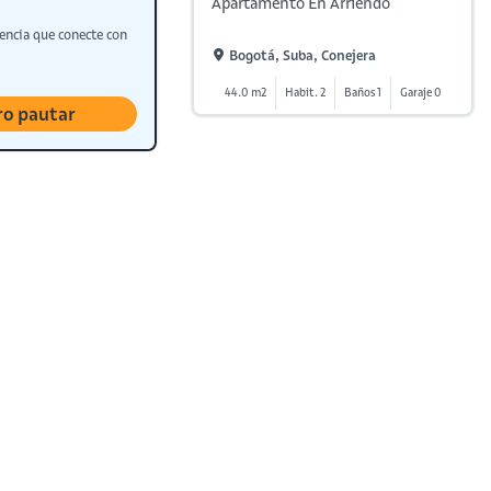
Apartamento En Arriendo
encia que conecte con
Bogotá, Suba, Conejera
44.0 m2
Habit. 2
Baños 1
Garaje 0
ro pautar