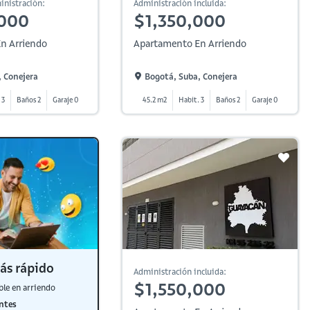
inistración:
Administración incluida:
,000
$1,350,000
n Arriendo
Apartamento En Arriendo
 Conejera
Bogotá, Suba, Conejera
 3
Baños 2
Garaje 0
45.2 m2
Habit. 3
Baños 2
Garaje 0
ás rápido
Administración incluida:
$1,550,000
ble en arriendo
ntes