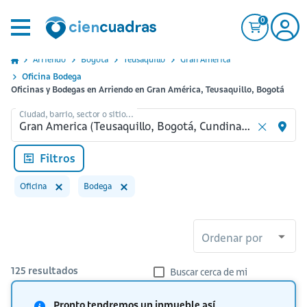
0
Arriendo
Bogota
Teusaquillo
Gran America
Oficina Bodega
Oficinas y Bodegas en Arriendo en Gran América, Teusaquillo, Bogotá
Ciudad, barrio, sector o sitio...
Filtros
Oficina
Bodega
Ordenar por
125
resultados
Buscar cerca de mi
Pronto tendremos un inmueble así