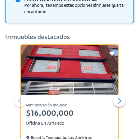
Por ahora, tenemos estas opciones similares que te
encantarán
Inmuebles destacados
Administración incluida:
Arriend
$16,000,000
$2,
Oficina En Arriendo
Oficin
Bogotá, Teusaquillo, Las Américas
Bogo