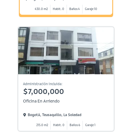
430.0 m2
Habit. 0
Baños 4
Garaje 10
Administración incluida:
$7,000,000
Oficina En Arriendo
Bogotá, Teusaquillo, La Soledad
215.0 m2
Habit. 0
Baños 6
Garaje 1