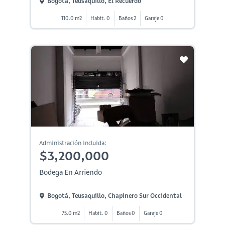
Bogotá, Teusaquillo, El Recuerdo
110.0 m2
Habit. 0
Baños 2
Garaje 0
Administración incluida:
$3,200,000
Bodega En Arriendo
Bogotá, Teusaquillo, Chapinero Sur Occidental
75.0 m2
Habit. 0
Baños 0
Garaje 0