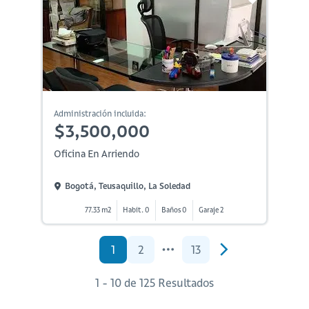
Administración incluida:
$3,500,000
Oficina En Arriendo
Bogotá, Teusaquillo, La Soledad
77.33 m2
Habit. 0
Baños 0
Garaje 2
1
2
13
1 - 10 de 125 Resultados