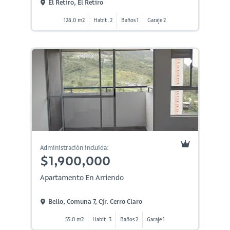
El Retiro, El Retiro
128.0 m2
Habit. 2
Baños 1
Garaje 2
Administración incluida:
$1,900,000
Apartamento En Arriendo
Bello, Comuna 7, Cjr. Cerro Claro
55.0 m2
Habit. 3
Baños 2
Garaje 1