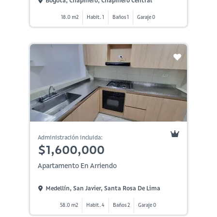
Bogotá, Chapinero, Chapinero Central
18.0 m2
Habit. 1
Baños 1
Garaje 0
Administración incluida:
$1,600,000
Apartamento En Arriendo
Medellín, San Javier, Santa Rosa De Lima
58.0 m2
Habit. 4
Baños 2
Garaje 0