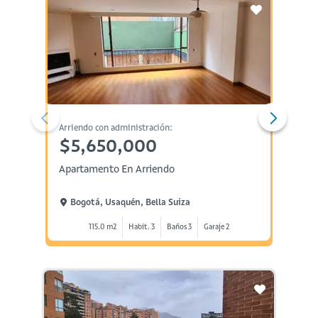
Arriendo con administración:
Administ
$5,650,000
$7,
Apartamento En Arriendo
Aparta
Bogotá, Usaquén, Bella Suiza
Bogo
115.0 m2
Habit. 3
Baños 3
Garaje 2