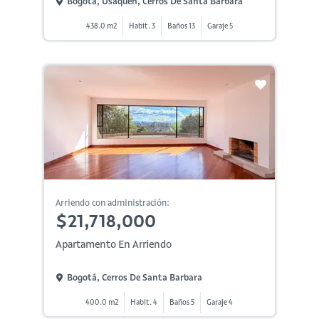
Bogotá, Usaquén, Cerros De Santa Barbara
438.0 m2
Habit. 3
Baños 13
Garaje 5
Arriendo con administración:
$21,718,000
Apartamento En Arriendo
Bogotá, Cerros De Santa Barbara
400.0 m2
Habit. 4
Baños 5
Garaje 4