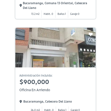
Bucaramanga, Comuna 13 Oriental, Cabecera
Del Llano
13.2 m2
Habit. 0
Baños 1
Garaje 0
Administración incluida:
$900,000
Oficina En Arriendo
Bucaramanga, Cabecera Del Llano
26.0 m2
Habit. 0
Baños 1
Garaje 0