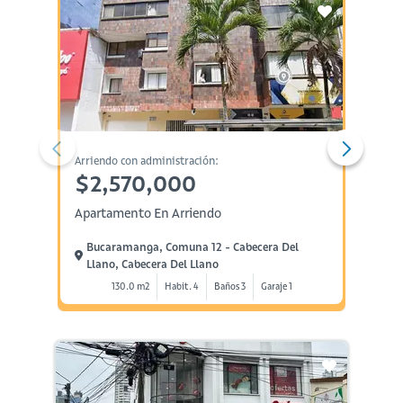
Arriendo con administración:
Administ
$2,570,000
$90
Apartamento En Arriendo
Oficin
Bucaramanga, Comuna 12 - Cabecera Del
Bucar
Llano, Cabecera Del Llano
Cabec
130.0 m2
Habit. 4
Baños 3
Garaje 1