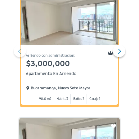
Arriendo con administración:
Administ
$3,000,000
$1,
Apartamento En Arriendo
Local 
Bucaramanga, Nuevo Soto Mayor
Buca
90.0 m2
Habit. 3
Baños 2
Garaje 1