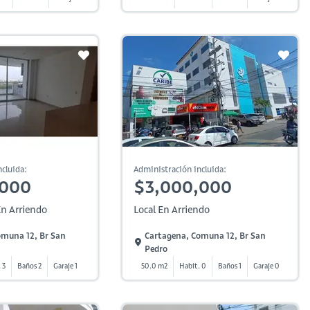
cluida:
Administración incluida:
,000
$3,000,000
n Arriendo
Local En Arriendo
omuna 12, Br San
Cartagena, Comuna 12, Br San
Pedro
 3
Baños 2
Garaje 1
50.0 m2
Habit. 0
Baños 1
Garaje 0