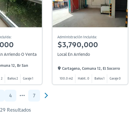
cluida:
Administración incluida:
,000
$3,790,000
n Arriendo O Venta
Local En Arriendo
omuna 12, Br San
Cartagena, Comuna 12, El Socorro
 2
Baños 2
Garaje 1
100.0 m2
Habit. 0
Baños 1
Garaje 0
4
7
 129 Resultados