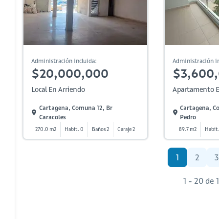
Administración incluida:
Administración in
$20,000,000
$3,600
Local En Arriendo
Apartamento E
Cartagena, Comuna 12, Br
Cartagena, C
Caracoles
Pedro
270.0 m2
Habit. 0
Baños 2
Garaje 2
89.7 m2
Habit.
1
2
3
1 - 20 de