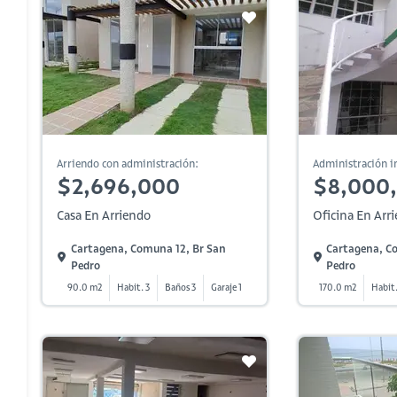
Arriendo con administración:
Administración in
$2,696,000
$8,000
Casa En Arriendo
Oficina En Arr
Cartagena, Comuna 12, Br San
Cartagena, C
Pedro
Pedro
90.0 m2
Habit. 3
Baños 3
Garaje 1
170.0 m2
Habit