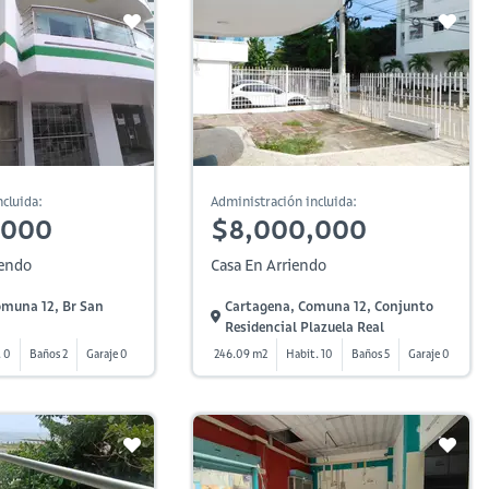
cluida:
Administración incluida:
,000
$8,000,000
iendo
Casa En Arriendo
omuna 12, Br San
Cartagena, Comuna 12, Conjunto
Residencial Plazuela Real
. 0
Baños 2
Garaje 0
246.09 m2
Habit. 10
Baños 5
Garaje 0