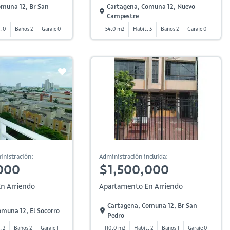
omuna 12, Br San
Cartagena, Comuna 12, Nuevo
Campestre
. 0
Baños 2
Garaje 0
54.0 m2
Habit. 3
Baños 2
Garaje 0
inistración:
Administración incluida:
000
$1,500,000
n Arriendo
Apartamento En Arriendo
Cartagena, Comuna 12, Br San
muna 12, El Socorro
Pedro
. 2
Baños 2
Garaje 1
110.0 m2
Habit. 2
Baños 1
Garaje 0