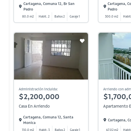
Cartagena, Comuna 12, Br San
Cartagena, C
Pedro
Pedro
80.0 m2
Habit. 2
Baños 2
Garaje 1
300.0 m2
Habit
Administración incluida:
Arriendo con adm
$2,200,000
$1,700,
Casa En Arriendo
Apartamento E
Cartagena, Comuna 12, Santa
Cartagena, Co
Monica
110.0 m2
Habit. 3
Baños 2
Garaje 1
67.02 m2
Habit