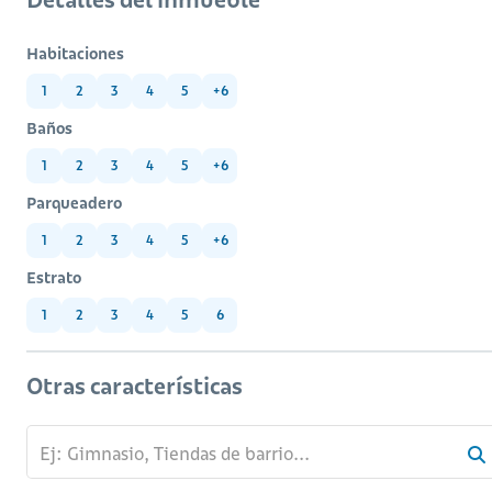
Habitaciones
1
2
3
4
5
+6
Baños
1
2
3
4
5
+6
Parqueadero
1
2
3
4
5
+6
Estrato
1
2
3
4
5
6
Otras características