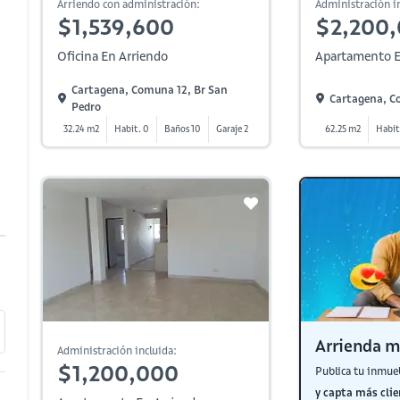
Arriendo con administración:
Administración in
$1,539,600
$2,200
Oficina En Arriendo
Apartamento E
Cartagena, Comuna 12, Br San
Cartagena, Co
Pedro
32.24 m2
Habit. 0
Baños 10
Garaje 2
62.25 m2
Habit
Arrienda m
Administración incluida:
$1,200,000
Publica tu inmue
y capta más clie