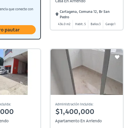
Casa En Arriendo
encia que conecte con
Cartagena, Comuna 12, Br San
Pedro
436.0 m2
Habit. 5
Baños 3
Garaje 1
ro pautar
cluida:
Administración incluida:
,000
$1,400,000
iendo
Apartamento En Arriendo