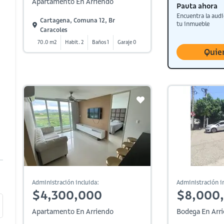
Apartamento En Arriendo
Pauta ahora
Encuentra la audi
Cartagena, Comuna 12, Br
tu inmueble
Caracoles
70.0 m2
Habit. 2
Baños 1
Garaje 0
Quie
Administración incluida:
Administración in
$4,300,000
$8,000
Apartamento En Arriendo
Bodega En Arr