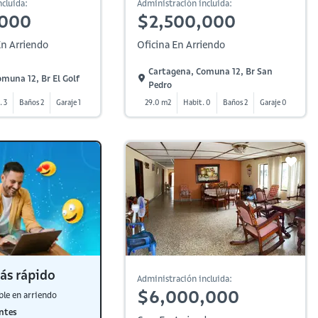
cluida:
Administración incluida:
,000
$2,500,000
n Arriendo
Oficina En Arriendo
Cartagena, Comuna 12, Br San
muna 12, Br El Golf
Pedro
. 3
Baños 2
Garaje 1
29.0 m2
Habit. 0
Baños 2
Garaje 0
ás rápido
Administración incluida:
$6,000,000
ble en arriendo
ntes