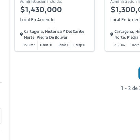
Administración incluida:
Administración in
$1,430,000
$1,300,
Local En Arriendo
Local En Arrie
Cartagena, Histórica Y Del Caribe
Cartagena, His
Norte, Piedra De Bolivar
Norte, Piedra 
35.0 m2
Habit. 0
Baños 1
Garaje 0
28.6 m2
Habit.
1 - 2 de