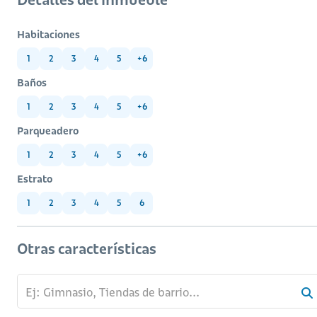
Habitaciones
1
2
3
4
5
+6
Baños
1
2
3
4
5
+6
Parqueadero
1
2
3
4
5
+6
Estrato
1
2
3
4
5
6
Otras características