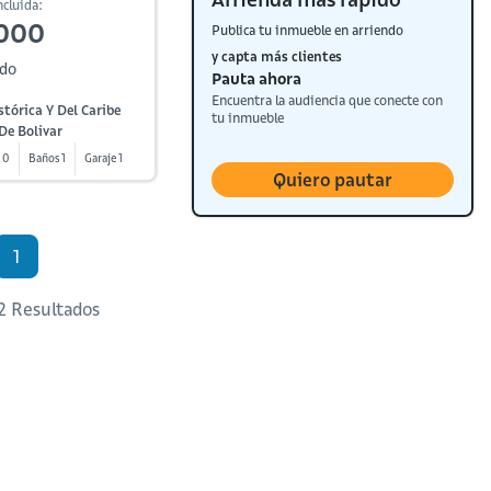
cluida:
000
Publica tu inmueble en arriendo
y capta más clientes
ndo
Pauta ahora
Encuentra la audiencia que conecte con
tórica Y Del Caribe
tu inmueble
De Bolivar
 0
Baños 1
Garaje 1
Quiero pautar
1
 2 Resultados