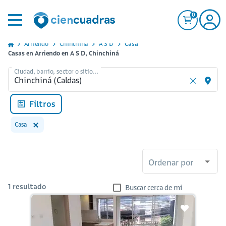
0
Arriendo
Chinchina
A S D
Casa
Casas en Arriendo en A S D, Chinchiná
Ciudad, barrio, sector o sitio...
Filtros
Casa
Ordenar por
1
resultado
Buscar cerca de mi