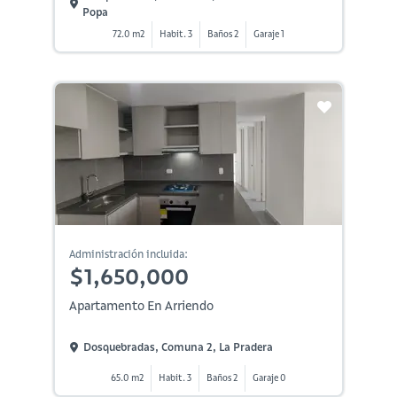
Popa
72.0 m2
Habit. 3
Baños 2
Garaje 1
Administración incluida:
$1,650,000
Apartamento En Arriendo
Dosquebradas, Comuna 2, La Pradera
65.0 m2
Habit. 3
Baños 2
Garaje 0