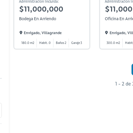
Administración incluida:
Administración in
$11,000,000
$11,000
Bodega En Arriendo
Oficina En Arr
Envigado, Villagrande
Envigado, Vil
180.0 m2
Habit. 0
Baños 2
Garaje 3
300.0 m2
Habit
1 - 2 de