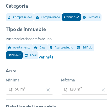
Categoría
Compra nuevo
Compra usado
Arriendo
Remates
Tipo de inmueble
Puedes seleccionar más de uno
Apartamento
Casa
Apartaestudio
Edificio
Oficina
Local
Ver más
Área
Mínima
Máxima
Detalles del inmueble