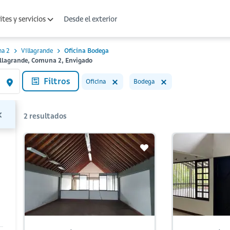
Desde el exterior
tes y servicios
a 2
Villagrande
Oficina Bodega
illagrande, Comuna 2, Envigado
Filtros
Oficina
Bodega
2
resultados