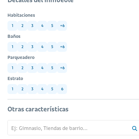
Habitaciones
1
2
3
4
5
+6
Baños
1
2
3
4
5
+6
Parqueadero
1
2
3
4
5
+6
Estrato
1
2
3
4
5
6
Otras características