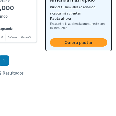
cluida:
,000
Publica tu inmueble en arriendo
y capta más clientes
iendo
Pauta ahora
Encuentra la audiencia que conecte con
tu inmueble
lagrande
. 0
Baños 6
Garaje 3
Quiero pautar
1
 2 Resultados