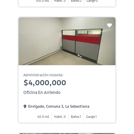
100.0 m2
Habit. 0
Baños 2
Garaje 0
Administración incluida:
$4,000,000
Oficina En Arriendo
Envigado, Comuna 3, La Sebastiana
40.0 m2
Habit. 0
Baños 1
Garaje 1