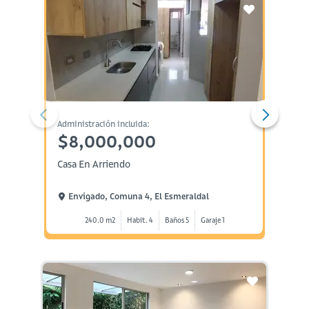
Administración incluida:
Administ
$8,000,000
$9,
Casa En Arriendo
Casa E
Envigado, Comuna 4, El Esmeraldal
Envi
240.0 m2
Habit. 4
Baños 5
Garaje 1
2