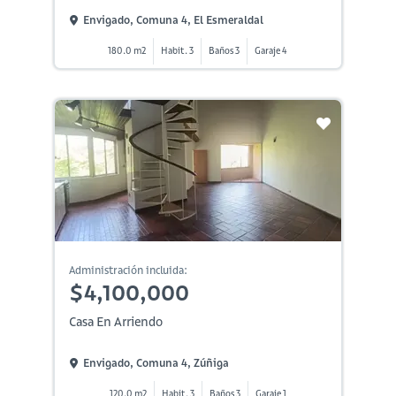
Envigado, Comuna 4, El Esmeraldal
180.0 m2
Habit. 3
Baños 3
Garaje 4
Administración incluida:
$4,100,000
Casa En Arriendo
Envigado, Comuna 4, Zúñiga
120.0 m2
Habit. 3
Baños 3
Garaje 1