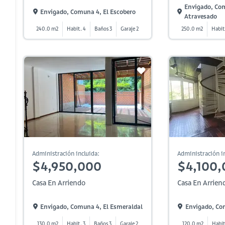
Envigado, Co
Envigado, Comuna 4, El Escobero
Atravesado
240.0 m2
Habit. 4
Baños 3
Garaje 2
250.0 m2
Habit
Administración incluida:
Administración in
$4,950,000
$4,100,
Casa En Arriendo
Casa En Arrien
Envigado, Comuna 4, El Esmeraldal
Envigado, Co
130.0 m2
Habit. 3
Baños 3
Garaje 2
120.0 m2
Habit