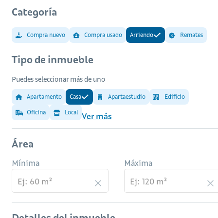
Categoría
Compra nuevo
Compra usado
Arriendo
Remates
Tipo de inmueble
Puedes seleccionar más de uno
Apartamento
Casa
Apartaestudio
Edificio
Oficina
Local
Ver más
Área
Mínima
Máxima
Detalles del inmueble