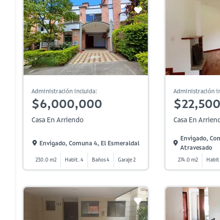
Administración incluida:
Administración in
$6,000,000
$22,50
Casa En Arriendo
Casa En Arrien
Envigado, Co
Envigado, Comuna 4, El Esmeraldal
Atravesado
230.0 m2
Habit. 4
Baños 4
Garaje 2
274.0 m2
Habit