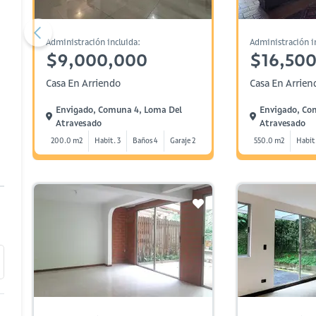
Administración incluida:
Administración i
$9,000,000
$16,50
Casa En Arriendo
Casa En Arrien
Envigado, Comuna 4, Loma Del
Envigado, Co
Atravesado
Atravesado
200.0 m2
Habit. 3
Baños 4
Garaje 2
550.0 m2
Habit