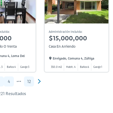
cluida:
Administración incluida:
,000
$15,000,000
do O Venta
Casa En Arriendo
muna 4, Loma Del
Envigado, Comuna 4, Zúñiga
. 3
Baños 4
Garaje 3
350.0 m2
Habit. 4
Baños 6
Garaje 1
4
12
 221 Resultados