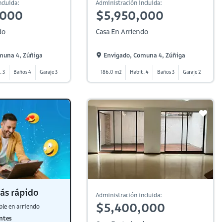
cluida:
Administración incluida:
,000
$5,950,000
do
Casa En Arriendo
muna 4, Zúñiga
Envigado, Comuna 4, Zúñiga
. 3
Baños 4
Garaje 3
186.0 m2
Habit. 4
Baños 3
Garaje 2
ás rápido
Administración incluida:
$5,400,000
ble en arriendo
ntes