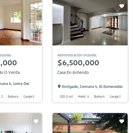
cluida:
Administración incluida:
0,000
$6,500,000
do O Venta
Casa En Arriendo
muna 4, Loma Del
Envigado, Comuna 4, El Esmeraldal
. 3
Baños 6
Garaje 5
220.0 m2
Habit. 4
Baños 4
Garaje 2