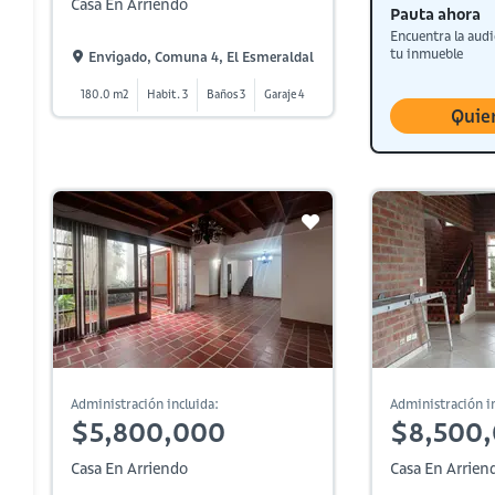
Casa En Arriendo
Pauta ahora
Encuentra la audi
tu inmueble
Envigado, Comuna 4, El Esmeraldal
180.0 m2
Habit. 3
Baños 3
Garaje 4
Quie
Administración incluida:
Administración in
$5,800,000
$8,500
Casa En Arriendo
Casa En Arrien