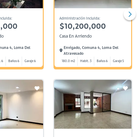
ncluida:
Administración incluida:
0,000
$10,200,000
do
Casa En Arriendo
muna 4, Loma Del
Envigado, Comuna 4, Loma Del
Atravesado
. 6
Baños 6
Garaje 6
180.0 m2
Habit. 3
Baños 6
Garaje 5