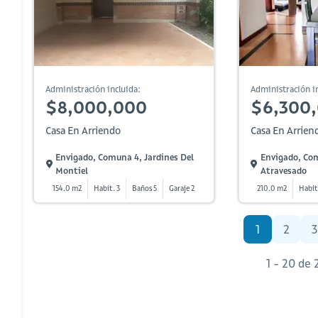
Administración incluida:
Administración in
$8,000,000
$6,300
Casa En Arriendo
Casa En Arrien
Envigado, Comuna 4, Jardines Del
Envigado, Co
Montiel
Atravesado
154.0 m2
Habit. 3
Baños 5
Garaje 2
210.0 m2
Habit
1
2
3
1 - 20 de