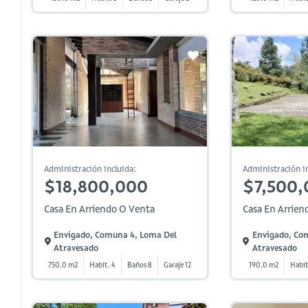
Administración incluida:
Administración in
$18,800,000
$7,500,
Casa En Arriendo O Venta
Casa En Arrien
Envigado, Comuna 4, Loma Del
Envigado, Co
Atravesado
Atravesado
750.0 m2
Habit. 4
Baños 8
Garaje 12
190.0 m2
Habit