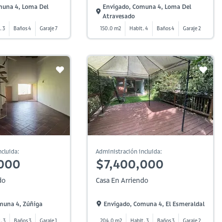
muna 4, Loma Del
Envigado, Comuna 4, Loma Del
Atravesado
. 3
Baños 4
Garaje 7
150.0 m2
Habit. 4
Baños 4
Garaje 2
cluida:
Administración incluida:
000
$7,400,000
do
Casa En Arriendo
muna 4, Zúñiga
Envigado, Comuna 4, El Esmeraldal
. 3
Baños 3
Garaje 1
204.0 m2
Habit. 3
Baños 3
Garaje 2