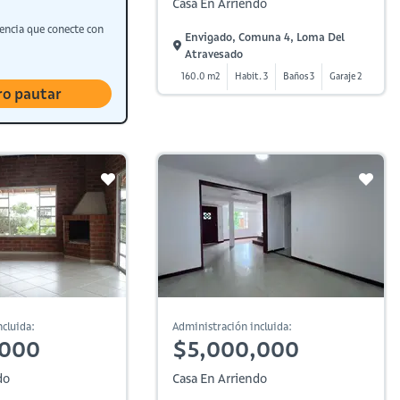
Casa En Arriendo
encia que conecte con
Envigado, Comuna 4, Loma Del
Atravesado
160.0 m2
Habit. 3
Baños 3
Garaje 2
ro pautar
cluida:
Administración incluida:
,000
$5,000,000
do
Casa En Arriendo