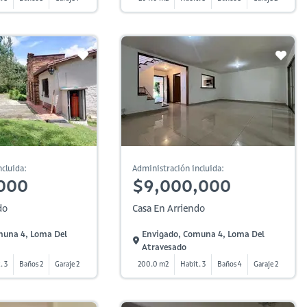
cluida:
Administración incluida:
000
$9,000,000
do
Casa En Arriendo
muna 4, Loma Del
Envigado, Comuna 4, Loma Del
Atravesado
. 3
Baños 2
Garaje 2
200.0 m2
Habit. 3
Baños 4
Garaje 2