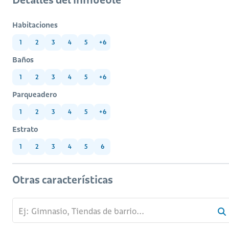
Habitaciones
1
2
3
4
5
+6
Baños
1
2
3
4
5
+6
Parqueadero
1
2
3
4
5
+6
Estrato
1
2
3
4
5
6
Otras características