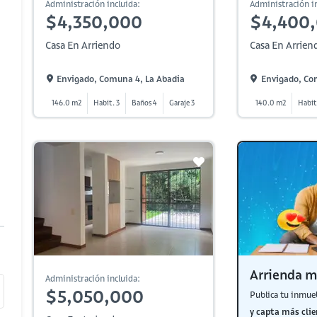
Administración incluida:
Administración in
$4,350,000
$4,400
Casa En Arriendo
Casa En Arrien
Envigado, Comuna 4, La Abadia
Envigado, Co
146.0 m2
Habit. 3
Baños 4
Garaje 3
140.0 m2
Habit
Arrienda m
Administración incluida:
$5,050,000
Publica tu inmue
y capta más clie