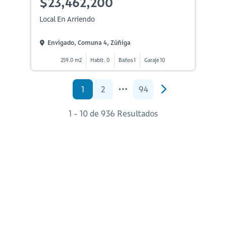
$23,462,200
Local En Arriendo
Envigado, Comuna 4, Zúñiga
259.0 m2
Habit. 0
Baños 1
Garaje 10
1
2
94
1 - 10 de 936 Resultados