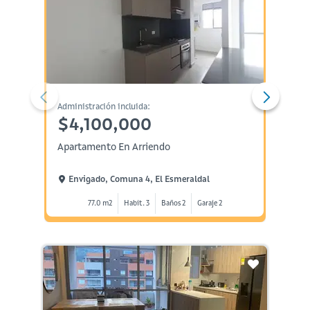
Administración incluida:
Administ
$4,100,000
$5,
Apartamento En Arriendo
Local 
Envigado, Comuna 4, El Esmeraldal
Envi
77.0 m2
Habit. 3
Baños 2
Garaje 2