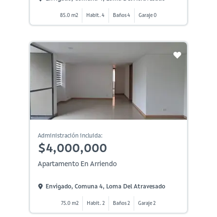
85.0 m2
Habit. 4
Baños 4
Garaje 0
Administración incluida:
$4,000,000
Apartamento En Arriendo
Envigado, Comuna 4, Loma Del Atravesado
75.0 m2
Habit. 2
Baños 2
Garaje 2