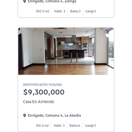
Envigado, Comuna 4, Zúñiga
300.0 m2
Habit. 3
Baños 2
Garaje 5
Administración incluida:
$9,300,000
Casa En Arriendo
Envigado, Comuna 4, La Abadia
250.0 m2
Habit. 3
Baños 6
Garaje 5