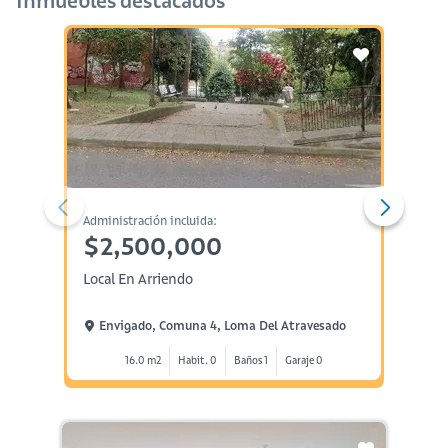
Inmuebles destacados
Administración incluida:
Administ
$2,500,000
$10
Local En Arriendo
Casa E
Envigado, Comuna 4, Loma Del Atravesado
Envi
16.0 m2
Habit. 0
Baños 1
Garaje 0
5