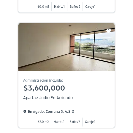
60.0 m2
Habit. 1
Baños 2
Garaje 1
Administración incluida:
$3,600,000
Apartaestudio En Arriendo
Envigado, Comuna 5, A.s.d
62.0 m2
Habit. 1
Baños 2
Garaje 1