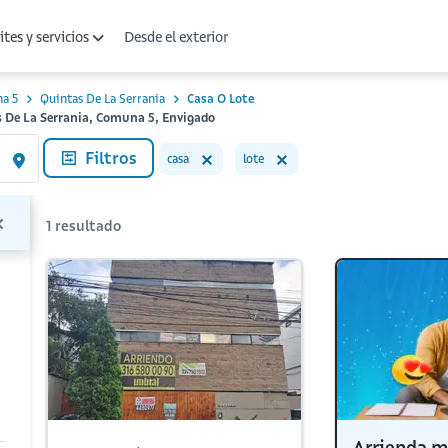
Desde el exterior
tes y servicios
a 5
Quintas De La Serrania
Casa O Lote
s De La Serrania, Comuna 5, Envigado
Filtros
casa
lote
1
resultado
Arrienda m