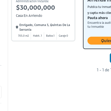
Administración incluida:
$30,000,000
Publica tu inmue
y capta más clie
Casa En Arriendo
Pauta ahora
Encuentra la audi
Envigado, Comuna 5, Quintas De La
tu inmueble
Serrania
705.0 m2
Habit. 1
Baños 1
Garaje 0
Quie
1 - 1 de