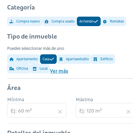
Categoría
Compra nuevo
Compra usado
Arriendo
Remates
Tipo de inmueble
Puedes seleccionar más de uno
Apartamento
Casa
Apartaestudio
Edificio
Oficina
Local
Ver más
Área
Mínima
Máxima
Detalles del inmueble