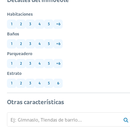
Habitaciones
1
2
3
4
5
+6
Baños
1
2
3
4
5
+6
Parqueadero
1
2
3
4
5
+6
Estrato
1
2
3
4
5
6
Otras características