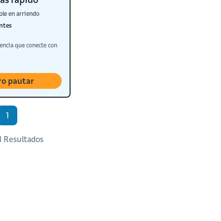
ble en arriendo
ntes
encia que conecte con
ro pautar
1
 1 Resultados