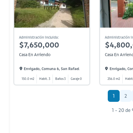
Administración incluida:
Administración in
$7,650,000
$4,800
Casa En Arriendo
Casa En Arrien
Envigado, Comuna 6, San Rafael
Envigado, Co
150.0 m2
Habit. 3
Baños 3
Garaje 0
256.0 m2
Habit
1
2
1 - 20 de