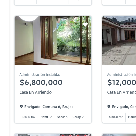
Administración incluida:
Administración in
$6,800,000
$12,00
Casa En Arriendo
Casa En Arrien
Envigado, Comuna 6, Brujas
Envigado, Co
160.0 m2
Habit. 2
Baños 3
Garaje 2
400.0 m2
Habit