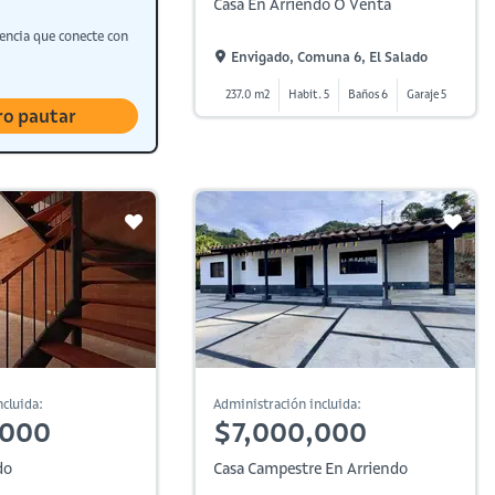
Casa En Arriendo O Venta
encia que conecte con
Envigado, Comuna 6, El Salado
237.0 m2
Habit. 5
Baños 6
Garaje 5
ro pautar
cluida:
Administración incluida:
,000
$7,000,000
do
Casa Campestre En Arriendo