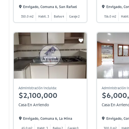
Envigado, Comuna 6, San Rafael
Envigado, Co
350.0 m2
Habit. 3
Baños 4
Garaje 2
156.0 m2
Habit
Administración incluida:
Administración in
$2,100,000
$6,000
Casa En Arriendo
Casa En Arrien
Envigado, Comuna 6, La Mina
Envigado, Co
65.0 m2
Habit. 3
Baños 2
Garaje 0
300.0 m2
Habit