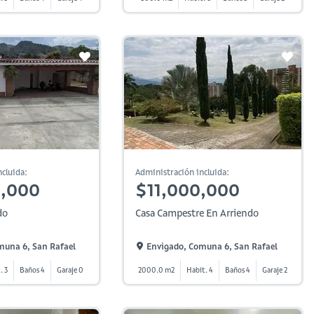
cluida:
Administración incluida:
0,000
$11,000,000
do
Casa Campestre En Arriendo
muna 6, San Rafael
Envigado, Comuna 6, San Rafael
. 3
Baños 4
Garaje 0
2000.0 m2
Habit. 4
Baños 4
Garaje 2