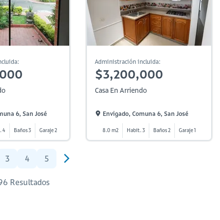
cluida:
Administración incluida:
,000
$3,200,000
do
Casa En Arriendo
muna 6, San José
Envigado, Comuna 6, San José
. 4
Baños 3
Garaje 2
8.0 m2
Habit. 3
Baños 2
Garaje 1
3
4
5
 96 Resultados