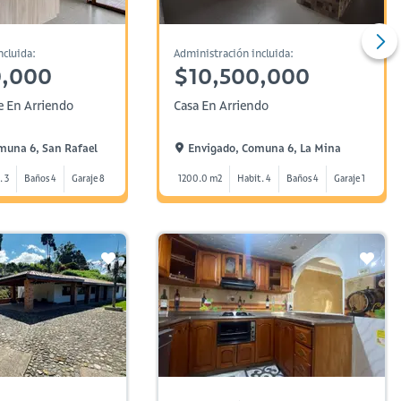
ncluida:
Administración incluida:
0,000
$10,500,000
e En Arriendo
Casa En Arriendo
muna 6, San Rafael
Envigado, Comuna 6, La Mina
. 3
Baños 4
Garaje 8
1200.0 m2
Habit. 4
Baños 4
Garaje 1