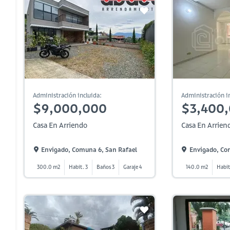
Administración incluida:
Administración in
$9,000,000
$3,400
Casa En Arriendo
Casa En Arrien
Envigado, Comuna 6, San Rafael
Envigado, Co
300.0 m2
Habit. 3
Baños 3
Garaje 4
140.0 m2
Habit