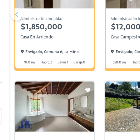
Administración incluida:
Administración i
$1,850,000
$12,00
Casa En Arriendo
Casa Campestr
Envigado, Comuna 6, La Mina
Envigado, Co
70.0 m2
Habit. 3
Baños 1
Garaje 0
350.0 m2
Habit