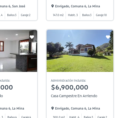
muna 6, San José
Envigado, Comuna 6, La Mina
. 4
Baños 3
Garaje 2
147.0 m2
Habit. 3
Baños 3
Garaje 10
cluida:
Administración incluida:
,000
$6,900,000
do
Casa Campestre En Arriendo
muna 6, La Mina
Envigado, Comuna 6, La Mina
. 3
Baños 4
Garaje 4
300.0 m2
Habit. 6
Baños 3
Garaje 2