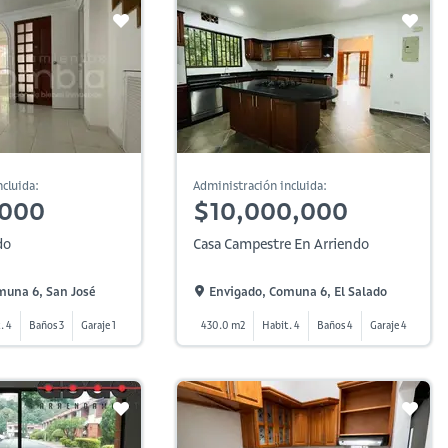
cluida:
Administración incluida:
,000
$10,000,000
do
Casa Campestre En Arriendo
muna 6, San José
Envigado, Comuna 6, El Salado
. 4
Baños 3
Garaje 1
430.0 m2
Habit. 4
Baños 4
Garaje 4