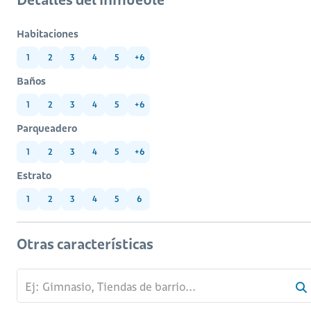
Habitaciones
1
2
3
4
5
+6
Baños
1
2
3
4
5
+6
Parqueadero
1
2
3
4
5
+6
Estrato
1
2
3
4
5
6
Otras características