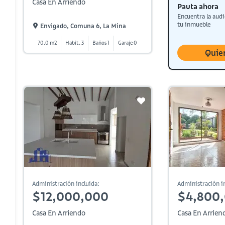
Casa En Arriendo
Pauta ahora
Encuentra la audi
tu inmueble
Envigado, Comuna 6, La Mina
70.0 m2
Habit. 3
Baños 1
Garaje 0
Quie
Administración incluida:
Administración in
$12,000,000
$4,800
Casa En Arriendo
Casa En Arrien