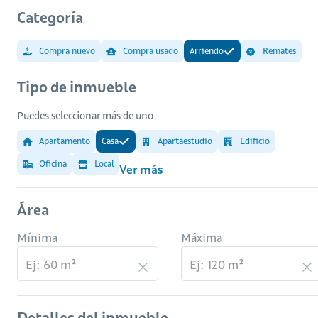
Categoría
Compra nuevo
Compra usado
Arriendo
Remates
Tipo de inmueble
Puedes seleccionar más de uno
Apartamento
Casa
Apartaestudio
Edificio
Oficina
Local
Ver más
Área
Mínima
Máxima
Detalles del inmueble