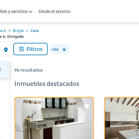
Desde el exterior
tes y servicios
a 6
Brujas
Casa
a 6, Envigado
Filtros
casa
96
resultados
Inmuebles destacados