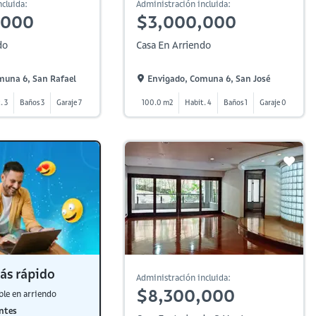
cluida:
Administración incluida:
,000
$3,000,000
do
Casa En Arriendo
muna 6, San Rafael
Envigado, Comuna 6, San José
. 3
Baños 3
Garaje 7
100.0 m2
Habit. 4
Baños 1
Garaje 0
ás rápido
Administración incluida:
$8,300,000
ble en arriendo
ntes