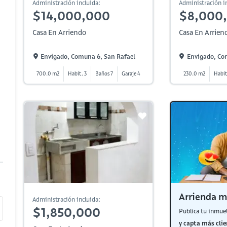
Administración incluida:
Administración in
$14,000,000
$8,000
Casa En Arriendo
Casa En Arrien
Envigado, Comuna 6, San Rafael
Envigado, Co
700.0 m2
Habit. 3
Baños 7
Garaje 4
230.0 m2
Habit
Arrienda m
Administración incluida:
$1,850,000
Publica tu inmue
y capta más clie