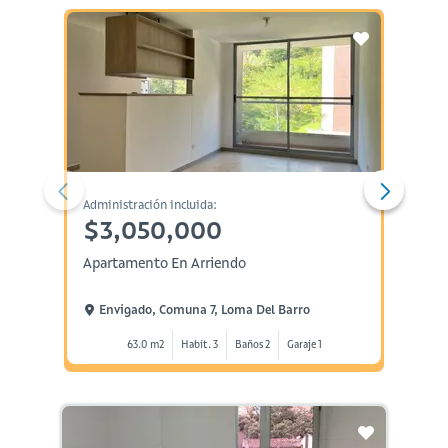
Administración incluida:
Administ
$3,050,000
$2,
Apartamento En Arriendo
Aparta
Envigado, Comuna 7, Loma Del Barro
Envi
63.0 m2
Habit. 3
Baños 2
Garaje 1