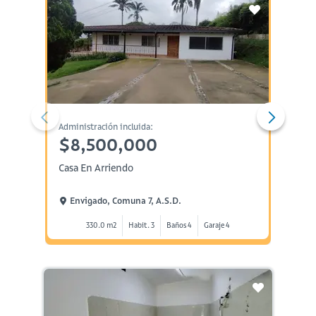
Administración incluida:
Administ
$8,500,000
$4,
Casa En Arriendo
Casa E
Envigado, Comuna 7, A.s.d.
Envi
330.0 m2
Habit. 3
Baños 4
Garaje 4