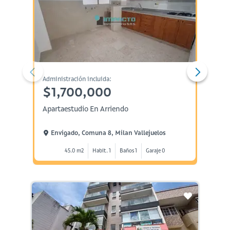
Administración incluida:
Administ
$1,700,000
$4,
Apartaestudio En Arriendo
Aparta
Envigado, Comuna 8, Milan Vallejuelos
Envi
45.0 m2
Habit. 1
Baños 1
Garaje 0