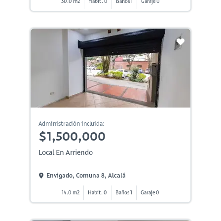
30.0 m2
Habit. 0
Baños 1
Garaje 0
Administración incluida:
$1,500,000
Local En Arriendo
Envigado, Comuna 8, Alcalá
14.0 m2
Habit. 0
Baños 1
Garaje 0