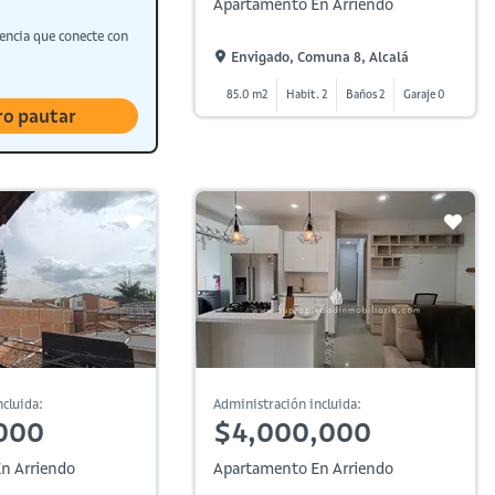
Apartamento En Arriendo
encia que conecte con
Envigado, Comuna 8, Alcalá
85.0 m2
Habit. 2
Baños 2
Garaje 0
ro pautar
cluida:
Administración incluida:
000
$4,000,000
n Arriendo
Apartamento En Arriendo