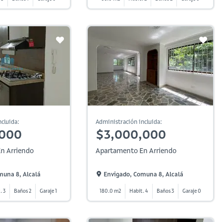
cluida:
Administración incluida:
,000
$3,000,000
n Arriendo
Apartamento En Arriendo
muna 8, Alcalá
Envigado, Comuna 8, Alcalá
. 3
Baños 2
Garaje 1
180.0 m2
Habit. 4
Baños 3
Garaje 0