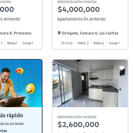
cluida:
Administración incluida:
,000
$4,000,000
n Arriendo
Apartamento En Arriendo
muna 8, Primavera
Envigado, Comuna 8, Las Casitas
 1
Baños 1
Garaje 1
70.0 m2
Habit. 2
Baños 2
Garaje 1
ás rápido
Administración incluida:
$2,600,000
ble en arriendo
ntes