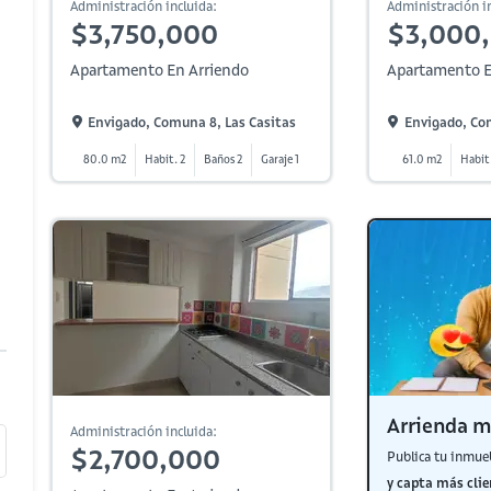
Administración incluida:
Administración in
$3,750,000
$3,000
Apartamento En Arriendo
Apartamento E
Envigado, Comuna 8, Las Casitas
Envigado, Co
80.0 m2
Habit. 2
Baños 2
Garaje 1
61.0 m2
Habit.
Arrienda m
Administración incluida:
$2,700,000
Publica tu inmue
y capta más clie