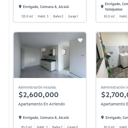
Envigado, Co
Envigado, Comuna 8, Alcalá
Vallejuelos
125.0 m2
Habit. 3
Baños 3
Garaje 1
82.0 m2
Habit.
Administración incluida:
Administración in
$2,600,000
$2,700
Apartamento En Arriendo
Apartamento E
Envigado, Comuna 8, Alcalá
Envigado, Co
85.0 m2
Habit. 3
Baños 2
Garaje 0
85.0 m2
Habit.