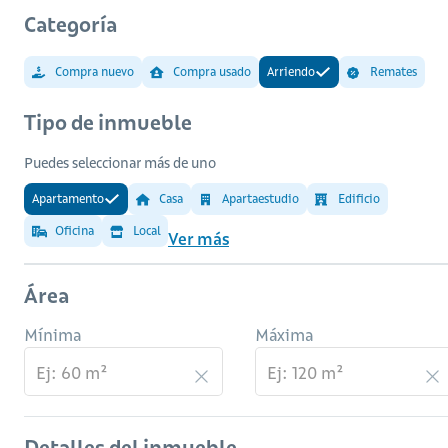
Categoría
Compra nuevo
Compra usado
Arriendo
Remates
Tipo de inmueble
Puedes seleccionar más de uno
Apartamento
Casa
Apartaestudio
Edificio
Oficina
Local
Ver más
Área
Mínima
Máxima
Detalles del inmueble