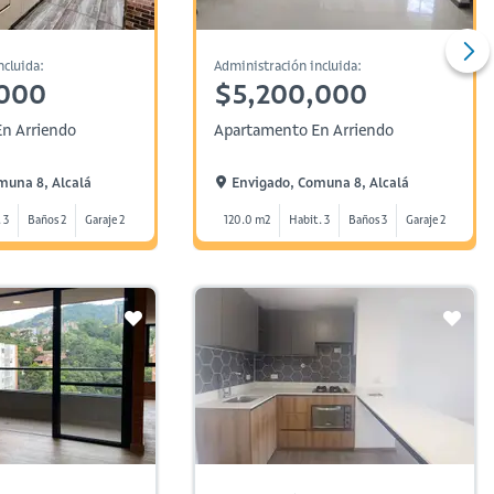
ncluida:
Administración incluida:
,000
$5,200,000
n Arriendo
Apartamento En Arriendo
muna 8, Alcalá
Envigado, Comuna 8, Alcalá
 3
Baños 2
Garaje 2
120.0 m2
Habit. 3
Baños 3
Garaje 2