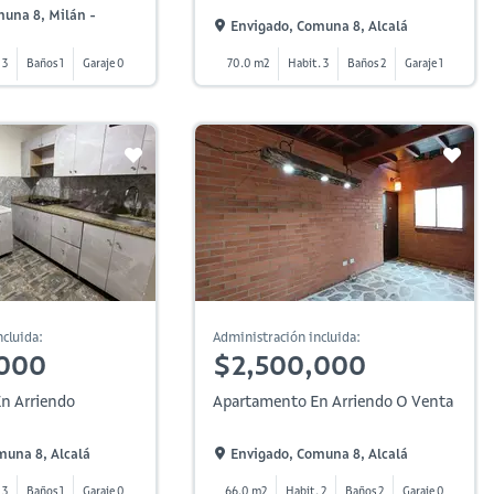
muna 8, Milán -
Envigado, Comuna 8, Alcalá
 3
Baños 1
Garaje 0
70.0 m2
Habit. 3
Baños 2
Garaje 1
cluida:
Administración incluida:
,000
$2,500,000
n Arriendo
Apartamento En Arriendo O Venta
muna 8, Alcalá
Envigado, Comuna 8, Alcalá
 3
Baños 1
Garaje 0
66.0 m2
Habit. 2
Baños 2
Garaje 0