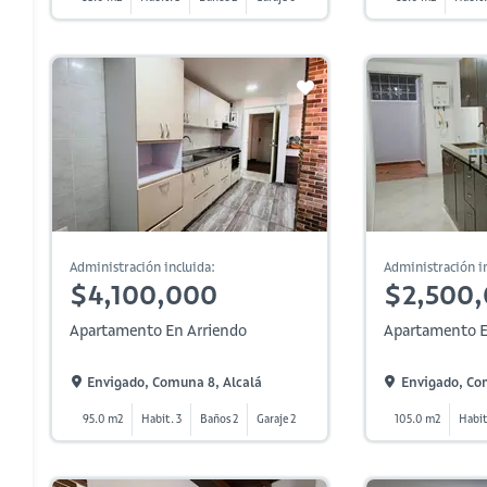
Administración incluida:
Administración in
$4,100,000
$2,500
Apartamento En Arriendo
Apartamento E
Envigado, Comuna 8, Alcalá
Envigado, Co
95.0 m2
Habit. 3
Baños 2
Garaje 2
105.0 m2
Habit