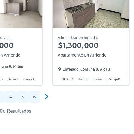
cluida:
Administración incluida:
,000
$1,300,000
n Arriendo
Apartamento En Arriendo
muna 8, Milan
Envigado, Comuna 8, Alcalá
. 3
Baños 2
Garaje 2
39.0 m2
Habit. 1
Baños 1
Garaje 0
4
5
6
 106 Resultados