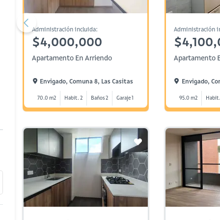
Administración incluida:
Administración i
$4,000,000
$4,100
Apartamento En Arriendo
Apartamento E
Envigado, Comuna 8, Las Casitas
Envigado, Co
70.0 m2
Habit. 2
Baños 2
Garaje 1
95.0 m2
Habit.