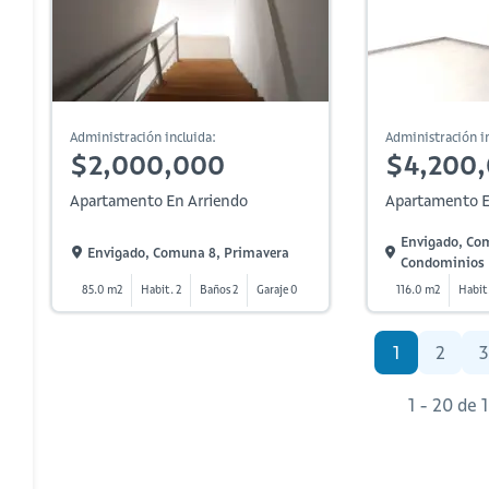
Administración incluida:
Administración in
$2,000,000
$4,200
Apartamento En Arriendo
Apartamento E
Envigado, Co
Envigado, Comuna 8, Primavera
Condominios
85.0 m2
Habit. 2
Baños 2
Garaje 0
116.0 m2
Habit
1
2
3
1 - 20 de