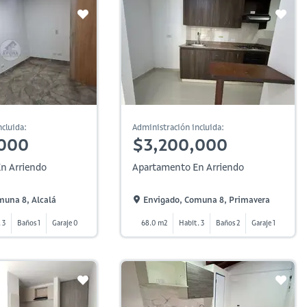
cluida:
Administración incluida:
,000
$3,200,000
n Arriendo
Apartamento En Arriendo
muna 8, Alcalá
Envigado, Comuna 8, Primavera
 3
Baños 1
Garaje 0
68.0 m2
Habit. 3
Baños 2
Garaje 1