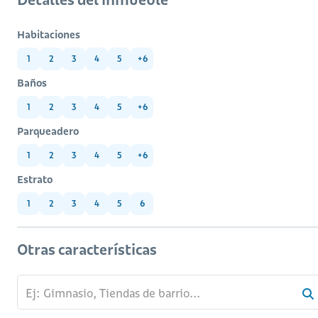
Habitaciones
1
2
3
4
5
+6
Baños
1
2
3
4
5
+6
Parqueadero
1
2
3
4
5
+6
Estrato
1
2
3
4
5
6
Otras características