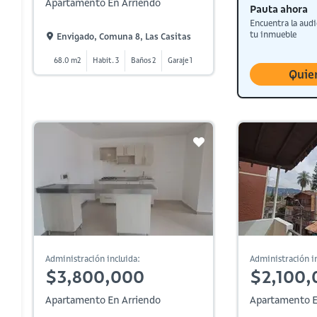
Apartamento En Arriendo
Pauta ahora
Encuentra la audi
tu inmueble
Envigado, Comuna 8, Las Casitas
68.0 m2
Habit. 3
Baños 2
Garaje 1
Quie
Administración incluida:
Administración in
$3,800,000
$2,100,
Apartamento En Arriendo
Apartamento E