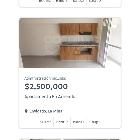
65.0 m2
Habit. 3
Baños 2
Garaje 0
Administración incluida:
$2,500,000
Apartamento En Arriendo
Envigado, La Mina
61.0 m2
Habit. 2
Baños 2
Garaje 1