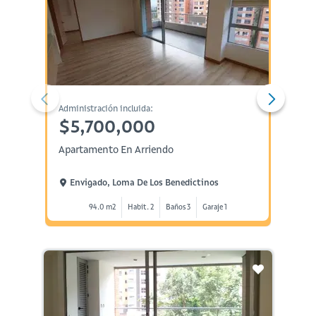
Administración incluida:
Administ
$5,700,000
$8,
Apartamento En Arriendo
Casa E
Envigado, Loma De Los Benedictinos
Envi
94.0 m2
Habit. 2
Baños 3
Garaje 1
2