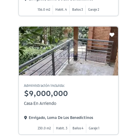
156.0 m2
Habit. 4
Baños 3
Garaje 2
Administración incluida:
$9,000,000
Casa En Arriendo
Envigado, Loma De Los Benedictinos
230.0 m2
Habit. 3
Baños 4
Garaje 1