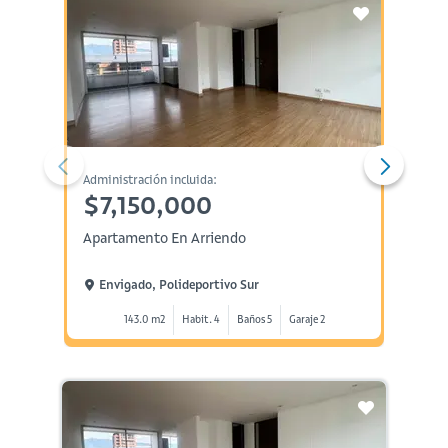
Administración incluida:
Administ
$7,150,000
$6,
Apartamento En Arriendo
Aparta
Envigado, Polideportivo Sur
Envi
143.0 m2
Habit. 4
Baños 5
Garaje 2