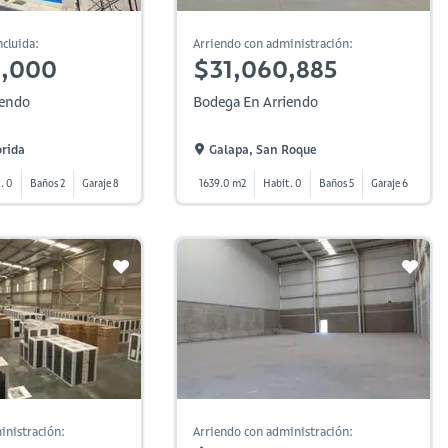
cluida:
Arriendo con administración:
0,000
$31,060,885
iendo
Bodega En Arriendo
orida
Galapa, San Roque
. 0
Baños 2
Garaje 8
1639.0 m2
Habit. 0
Baños 5
Garaje 6
inistración:
Arriendo con administración: