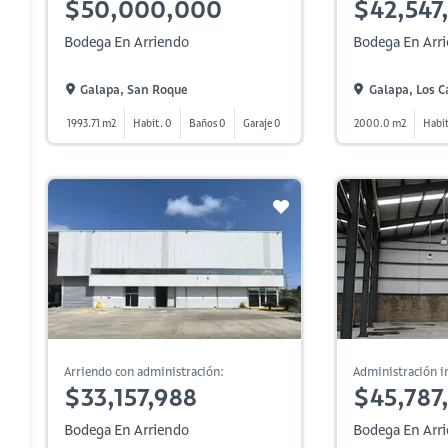
$50,000,000
$42,547
Bodega En Arriendo
Bodega En Arr
Galapa, San Roque
Galapa, Los C
1993.71 m2
Habit. 0
Baños 0
Garaje 0
2000.0 m2
Habit
Arriendo con administración:
Administración in
$33,157,988
$45,787
Bodega En Arriendo
Bodega En Arr