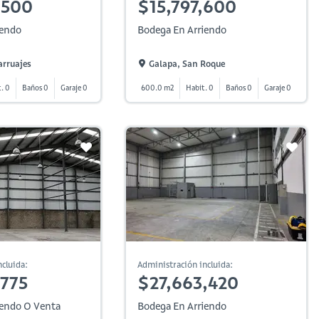
,500
$15,797,600
iendo
Bodega En Arriendo
arruajes
Galapa, San Roque
. 0
Baños 0
Garaje 0
600.0 m2
Habit. 0
Baños 0
Garaje 0
cluida:
Administración incluida:
,775
$27,663,420
iendo O Venta
Bodega En Arriendo