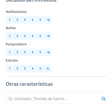
Habitaciones
1
2
3
4
5
+6
Baños
1
2
3
4
5
+6
Parqueadero
1
2
3
4
5
+6
Estrato
1
2
3
4
5
6
Otras características