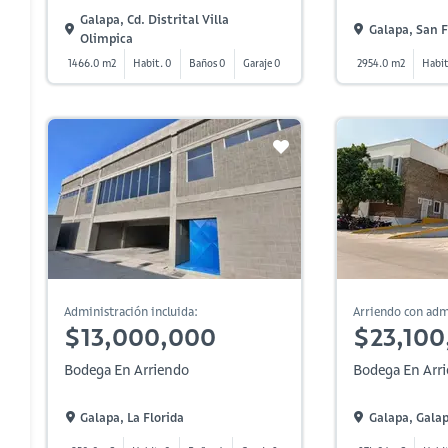
Galapa, Cd. Distrital Villa
Galapa, San F
Olimpica
1466.0 m2
Habit. 0
Baños 0
Garaje 0
2954.0 m2
Habit
Administración incluida:
Arriendo con adm
$13,000,000
$23,100
Bodega En Arriendo
Bodega En Arr
Galapa, La Florida
Galapa, Gala