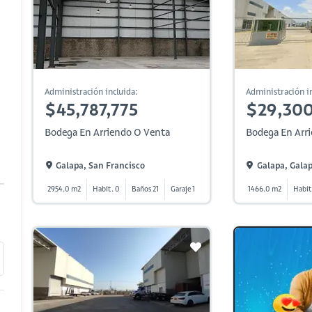
Administración incluida:
Administración in
$45,787,775
$29,30
Bodega En Arriendo O Venta
Bodega En Arr
Galapa, San Francisco
Galapa, Gala
2954.0 m2
Habit. 0
Baños 21
Garaje 1
1466.0 m2
Habit