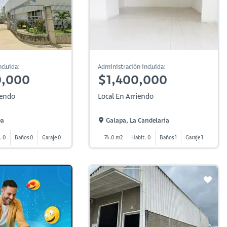
cluida:
Administración incluida:
0,000
$1,400,000
iendo
Local En Arriendo
pa
Galapa, La Candelaria
. 0
Baños 0
Garaje 0
74.0 m2
Habit. 0
Baños 1
Garaje 1