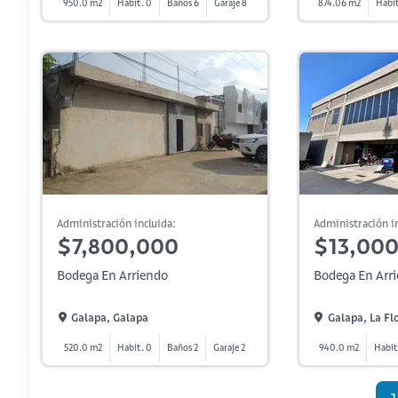
950.0 m2
Habit. 0
Baños 6
Garaje 8
874.06 m2
Habit
Administración incluida:
Administración in
$7,800,000
$13,00
Bodega En Arriendo
Bodega En Arr
Galapa, Galapa
Galapa, La Fl
520.0 m2
Habit. 0
Baños 2
Garaje 2
940.0 m2
Habit