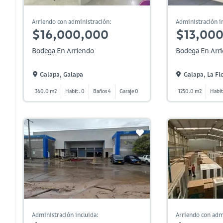
Arriendo con administración:
Administración in
$16,000,000
$13,00
Bodega En Arriendo
Bodega En Arr
Galapa, Galapa
Galapa, La Fl
360.0 m2
Habit. 0
Baños 4
Garaje 0
1250.0 m2
Habit
Administración incluida:
Arriendo con adm