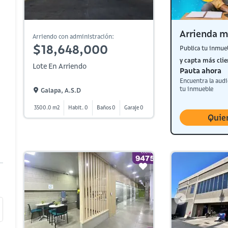
Arrienda m
Arriendo con administración:
$18,648,000
Publica tu inmue
y capta más clie
Lote En Arriendo
Pauta ahora
Encuentra la audi
tu inmueble
Galapa, A.s.d
3500.0 m2
Habit. 0
Baños 0
Garaje 0
Quie