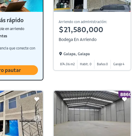
ás rápido
Arriendo con administración:
$21,580,000
ble en arriendo
ntes
Bodega En Arriendo
encia que conecte con
Galapa, Galapa
874.06 m2
Habit. 0
Baños 0
Garaje 4
ro pautar