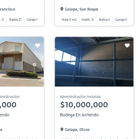
rancisco
Galapa, San Roque
. 0
Baños 21
Garaje 1
1466.0 m2
Habit. 0
Baños 4
Garaje 0
inistración:
Administración incluida:
,000
$10,000,000
iendo
Bodega En Arriendo
pa
Galapa, Otros