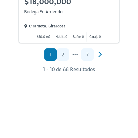
$18,000,000
Bodega En Arriendo
Girardota, Girardota
650.0 m2
Habit. 0
Baños 0
Garaje 0
1
2
7
1 - 10 de 68 Resultados