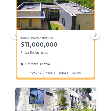
Administración incluida:
Administ
$11,000,000
$14
Finca En Arriendo
Finca 
Girardota, Centro
Gira
400.0 m2
Habit. 4
Baños 4
Garaje 7
4