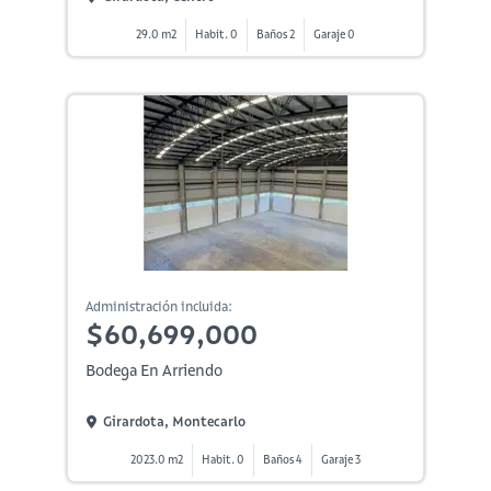
29.0 m2
Habit. 0
Baños 2
Garaje 0
Administración incluida:
$60,699,000
Bodega En Arriendo
Girardota, Montecarlo
2023.0 m2
Habit. 0
Baños 4
Garaje 3