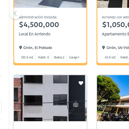
Administración incluida:
Arriendo con adm
$4,500,000
$1,050
Local En Arriendo
Apartamento E
Girón, El Poblado
Girón, Ub Vi
120.0 m2
Habit. 0
Baños 2
Garaje 1
45.0 m2
Habit.