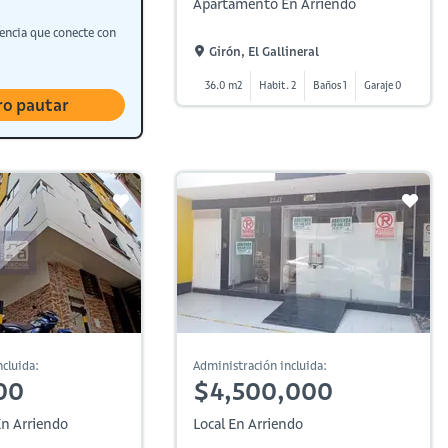
Apartamento En Arriendo
encia que conecte con
Girón, El Gallineral
36.0 m2
Habit. 2
Baños 1
Garaje 0
ro pautar
cluida:
Administración incluida:
00
$4,500,000
n Arriendo
Local En Arriendo