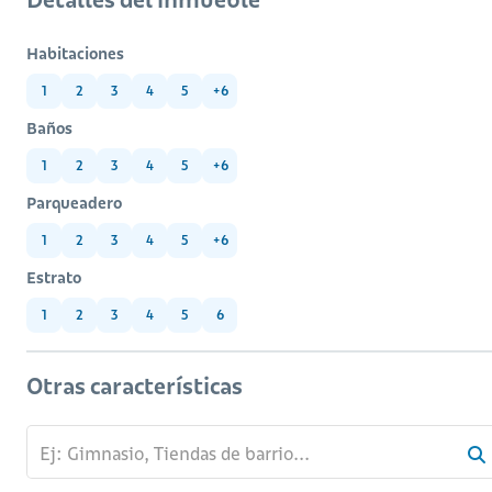
Habitaciones
1
2
3
4
5
+6
Baños
1
2
3
4
5
+6
Parqueadero
1
2
3
4
5
+6
Estrato
1
2
3
4
5
6
Otras características