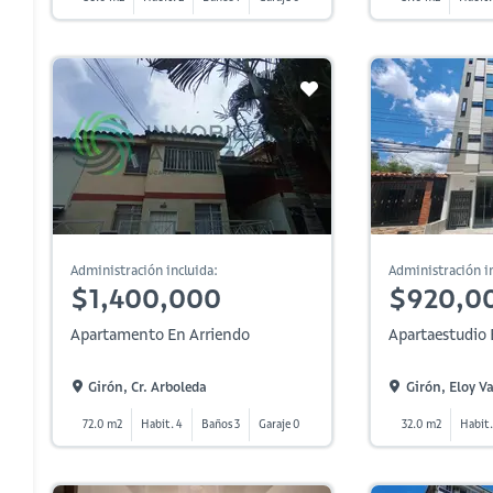
Administración incluida:
Administración in
$1,400,000
$920,0
Apartamento En Arriendo
Apartaestudio 
Girón, Cr. Arboleda
Girón, Eloy V
72.0 m2
Habit. 4
Baños 3
Garaje 0
32.0 m2
Habit.