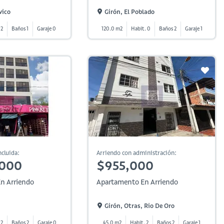
vico
Girón, El Poblado
 2
Baños 1
Garaje 0
120.0 m2
Habit. 0
Baños 2
Garaje 1
cluida:
Arriendo con administración:
,000
$955,000
n Arriendo
Apartamento En Arriendo
Girón, Otras, Rio De Oro
 2
Baños 2
Garaje 0
45.0 m2
Habit. 2
Baños 2
Garaje 1