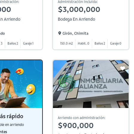
inistración:
Administración incluida:
000
$3,000,000
n Arriendo
Bodega En Arriendo
ado
Girón, Chimita
 3
Baños 2
Garaje 1
150.0 m2
Habit. 0
Baños 2
Garaje 0
ás rápido
Arriendo con administración:
$900,000
ble en arriendo
ntes