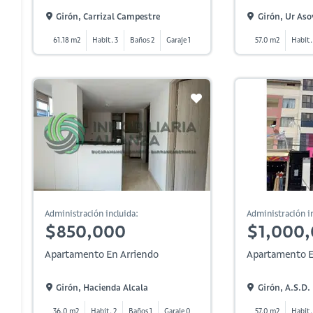
Girón, Carrizal Campestre
Girón, Ur Aso
61.18 m2
Habit. 3
Baños 2
Garaje 1
57.0 m2
Habit.
Administración incluida:
Administración in
$850,000
$1,000
Apartamento En Arriendo
Apartamento E
Girón, Hacienda Alcala
Girón, A.s.d.
36.0 m2
Habit. 2
Baños 1
Garaje 0
57.0 m2
Habit.