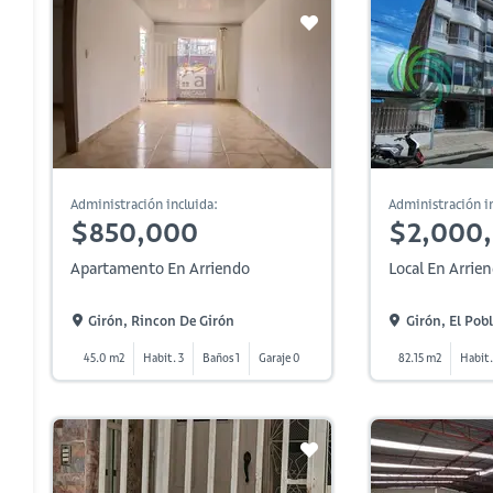
Administración incluida:
Administración in
$850,000
$2,000
Apartamento En Arriendo
Local En Arrie
Girón, Rincon De Girón
Girón, El Pob
45.0 m2
Habit. 3
Baños 1
Garaje 0
82.15 m2
Habit.