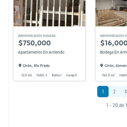
Administración incluida:
Administración in
$750,000
$16,00
Apartamento En Arriendo
Bodega En Arr
Girón, Río Prado
Girón, Almen
52.0 m2
Habit. 2
Baños 1
Garaje 0
760.0 m2
Habit
1
2
3
1 - 20 de