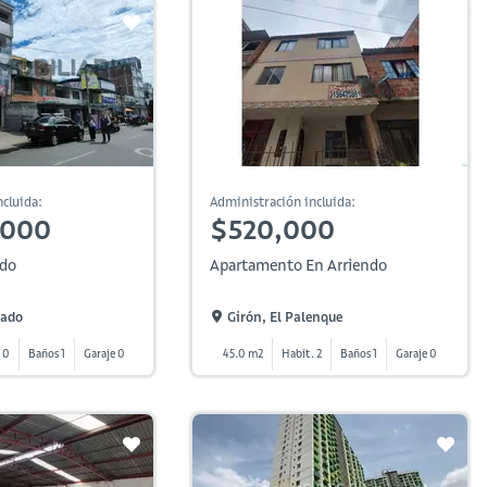
cluida:
Administración incluida:
,000
$520,000
ndo
Apartamento En Arriendo
lado
Girón, El Palenque
 0
Baños 1
Garaje 0
45.0 m2
Habit. 2
Baños 1
Garaje 0