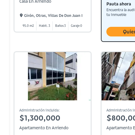
Casa En Arriendo
Pauta ahora
Encuentra la audi
tu inmueble
Girón, Otras, Villas De Don Juan I
95.0 m2
Habit. 3
Baños 3
Garaje 0
Quie
Administración incluida:
Administración in
$1,300,000
$800,0
Apartamento En Arriendo
Apartamento E