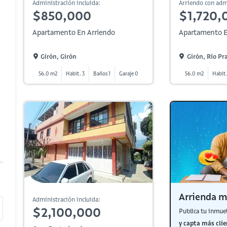
Administración incluida:
Arriendo con adm
$850,000
$1,720,
Apartamento En Arriendo
Apartamento E
Girón, Girón
Girón, Río Pr
56.0 m2
Habit. 3
Baños 1
Garaje 0
56.0 m2
Habit.
Arrienda m
Administración incluida:
$2,100,000
Publica tu inmue
y capta más clie