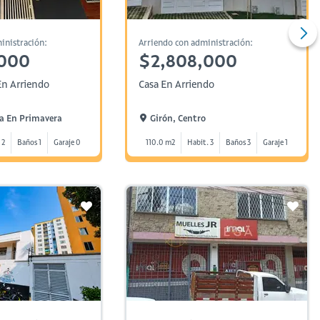
inistración:
Arriendo con administración:
,000
$2,808,000
n Arriendo
Casa En Arriendo
da En Primavera
Girón, Centro
 2
Baños 1
Garaje 0
110.0 m2
Habit. 3
Baños 3
Garaje 1