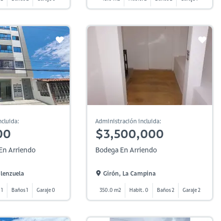
cluida:
Administración incluida:
00
$3,500,000
En Arriendo
Bodega En Arriendo
alenzuela
Girón, La Campina
 1
Baños 1
Garaje 0
350.0 m2
Habit. 0
Baños 2
Garaje 2