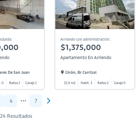
cluida:
Arriendo con administración:
0,000
$1,375,000
iendo
Apartamento En Arriendo
ares De San Juan
Girón, Br Carrizal
. 0
Baños 2
Garaje 2
52.0 m2
Habit. 3
Baños 2
Garaje 0
4
7
 124 Resultados