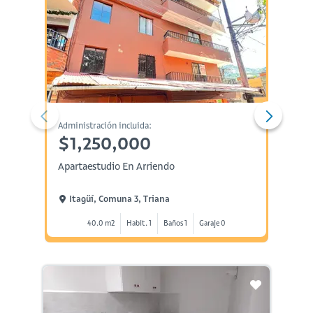
Administración incluida:
Administ
$1,250,000
$1,
Apartaestudio En Arriendo
Aparta
Itagüí, Comuna 3, Triana
Itag
40.0 m2
Habit. 1
Baños 1
Garaje 0