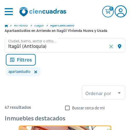
0
Arriendo
Itagui
Apartaestudio
Apartaestudios en Arriendo en Itagüí Vivienda Nueva y Usada
Ciudad, barrio, sector o sitio...
Filtros
apartaestudio
Ordenar por
47
resultados
Buscar cerca de mi
Inmuebles destacados