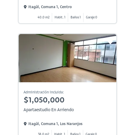
Itagüí, Comuna 1, Centro
40.0 m2
Habit. 1
Baños 1
Garaje 0
Administración incluida:
$1,050,000
Apartaestudio En Arriendo
Itagüí, Comuna 1, Los Naranjos
38.0 m2
Habit. 1
Baños 1
Garaje 0