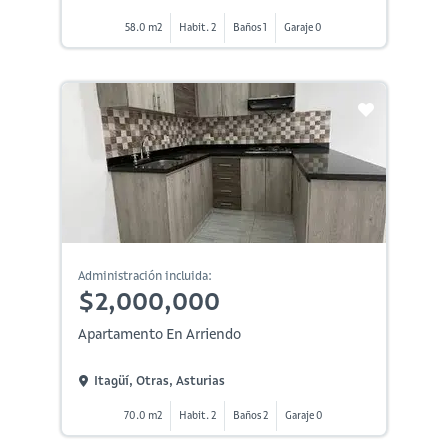
58.0 m2
Habit. 2
Baños 1
Garaje 0
Administración incluida:
$2,000,000
Apartamento En Arriendo
Itagüí, Otras, Asturias
70.0 m2
Habit. 2
Baños 2
Garaje 0