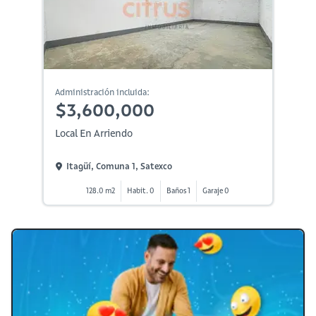
Administración incluida:
$3,600,000
Local En Arriendo
Itagüí, Comuna 1, Satexco
128.0 m2
Habit. 0
Baños 1
Garaje 0