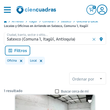
0
Arriendo
Itagui
Comuna 1
Satexco
Oficina O Local
Locales y Oficinas en Arriendo en Satexco, Comuna 1, Itagüí
Ciudad, barrio, sector o sitio...
Filtros
Oficina
Local
Ordenar por
1
resultado
Buscar cerca de mi