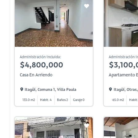
Administración incluida:
Administración in
$4,800,000
$3,100,
Casa En Arriendo
Apartamento E
Itagüí, Comuna 1, Villa Paula
Itagüí, Otras,
133.0 m2
Habit. 4
Baños 2
Garaje 0
65.0 m2
Habit.