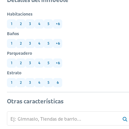
Habitaciones
1
2
3
4
5
+6
Baños
1
2
3
4
5
+6
Parqueadero
1
2
3
4
5
+6
Estrato
1
2
3
4
5
6
Otras características