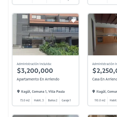
Administración incluida:
Administración in
$3,200,000
$2,250,
Apartamento En Arriendo
Casa En Arrien
Itagüí, Comuna 1, Villa Paula
Itagüí, Comun
73.0 m2
Habit. 3
Baños 2
Garaje 1
110.0 m2
Habit