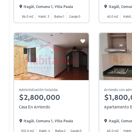
Itagüí, Comuna 1, Villa Paula
Itagüí, Comun
86.0 m2
Habit. 3
Baños 1
Garaje 0
65.0 m2
Habit.
Administración incluida:
Arriendo con adm
$2,800,000
$1,800,
Casa En Arriendo
Apartamento E
Itagüí, Comuna 1, Villa Paula
Itagüí, Comun
100.0 m2
Habit. 4
Baños 2
Garaje 0
60.0 m2
Habit.