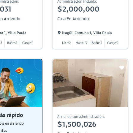
inistración:
Administración incluida:
031
$2,000,000
n Arriendo
Casa En Arriendo
a 1, Villa Paula
Itagüí, Comuna 1, Villa Paula
 3
Baños 1
Garaje 0
1.0 m2
Habit. 3
Baños 2
Garaje 0
ás rápido
Arriendo con administración:
$1,500,026
ble en arriendo
ntes