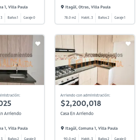
a 1, Villa Paula
Itagüí, Otras, Villa Paula
 3
Baños 1
Garaje 0
78.0 m2
Habit. 3
Baños 2
Garaje 1
inistración:
Arriendo con administración:
025
$2,200,018
n Arriendo
Casa En Arriendo
a 1, Villa Paula
Itagüí, Comuna 1, Villa Paula
 3
Baños 2
Garaje 0
90.0 m2
Habit. 3
Baños 2
Garaje 0