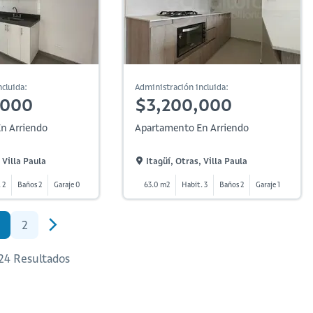
cluida:
Administración incluida:
,000
$3,200,000
n Arriendo
Apartamento En Arriendo
 Villa Paula
Itagüí, Otras, Villa Paula
 2
Baños 2
Garaje 0
63.0 m2
Habit. 3
Baños 2
Garaje 1
2
 24 Resultados