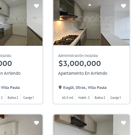
cluida:
Administración incluida:
000
$3,000,000
n Arriendo
Apartamento En Arriendo
 Villa Paula
Itagüí, Otras, Villa Paula
 3
Baños 2
Garaje 1
65.0 m2
Habit. 3
Baños 2
Garaje 1