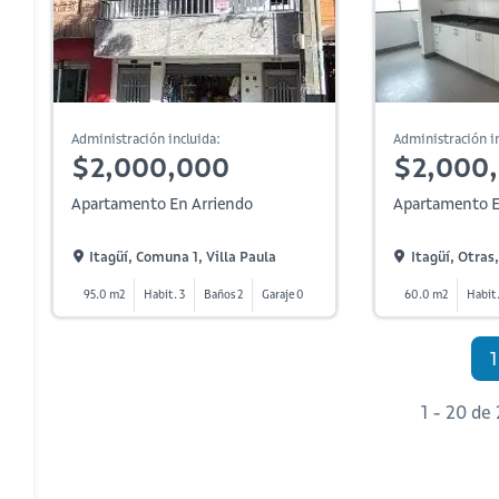
Administración incluida:
Administración in
$2,000,000
$2,000
Apartamento En Arriendo
Apartamento E
Itagüí, Comuna 1, Villa Paula
Itagüí, Otras,
95.0 m2
Habit. 3
Baños 2
Garaje 0
60.0 m2
Habit.
1
1 - 20 de