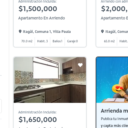
Administración incluida:
Arriendo con adm
$1,500,000
$2,000,
Apartamento En Arriendo
Apartamento E
Itagüí, Comuna 1, Villa Paula
Itagüí, Comun
70.0 m2
Habit. 3
Baños 1
Garaje 0
65.0 m2
Habit.
Arrienda m
Administración incluida:
$1,650,000
Publica tu inmue
y capta más clie