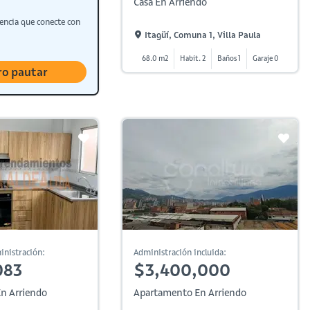
Casa En Arriendo
encia que conecte con
Itagüí, Comuna 1, Villa Paula
68.0 m2
Habit. 2
Baños 1
Garaje 0
ro pautar
inistración:
Administración incluida:
083
$3,400,000
n Arriendo
Apartamento En Arriendo