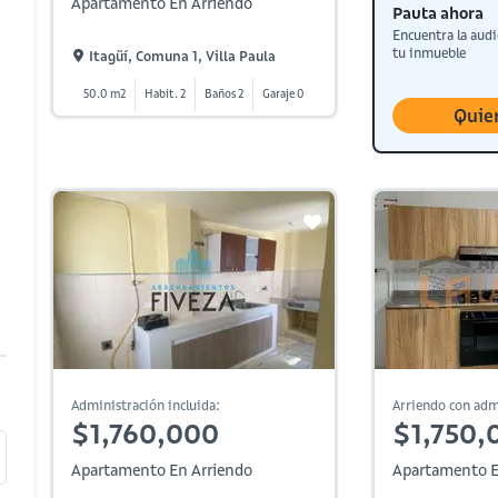
Apartamento En Arriendo
Pauta ahora
Encuentra la audi
tu inmueble
Itagüí, Comuna 1, Villa Paula
50.0 m2
Habit. 2
Baños 2
Garaje 0
Quie
Administración incluida:
Arriendo con adm
$1,760,000
$1,750,
Apartamento En Arriendo
Apartamento E