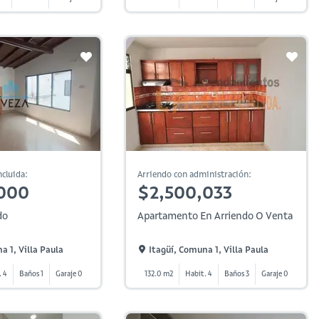
cluida:
Arriendo con administración:
000
$2,500,033
do
Apartamento En Arriendo O Venta
a 1, Villa Paula
Itagüí, Comuna 1, Villa Paula
. 4
Baños 1
Garaje 0
132.0 m2
Habit. 4
Baños 3
Garaje 0