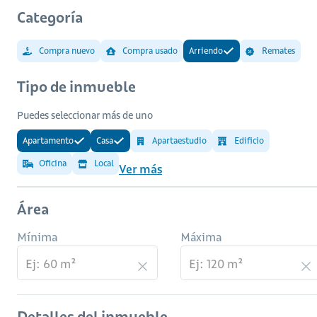
Categoría
Compra nuevo
Compra usado
Arriendo
Remates
Tipo de inmueble
Puedes seleccionar más de uno
Apartamento
Casa
Apartaestudio
Edificio
Oficina
Local
Ver más
Área
Mínima
Máxima
Detalles del inmueble