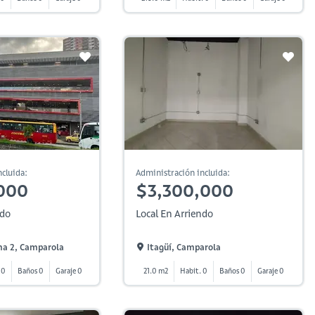
cluida:
Administración incluida:
000
$3,300,000
ndo
Local En Arriendo
na 2, Camparola
Itagüí, Camparola
 0
Baños 0
Garaje 0
21.0 m2
Habit. 0
Baños 0
Garaje 0