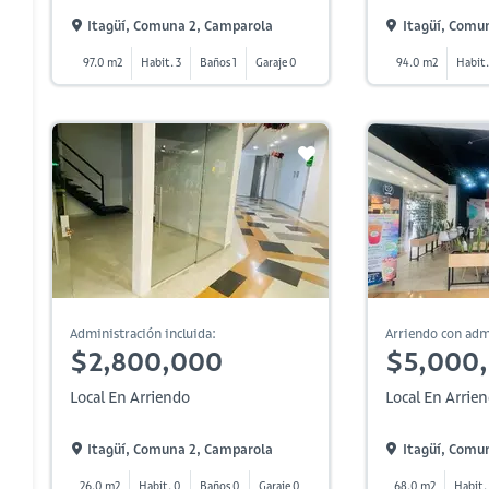
Itagüí, Comuna 2, Camparola
Itagüí, Comu
97.0 m2
Habit. 3
Baños 1
Garaje 0
94.0 m2
Habit.
Administración incluida:
Arriendo con adm
$2,800,000
$5,000
Local En Arriendo
Local En Arrie
Itagüí, Comuna 2, Camparola
Itagüí, Comu
26.0 m2
Habit. 0
Baños 0
Garaje 0
68.0 m2
Habit.