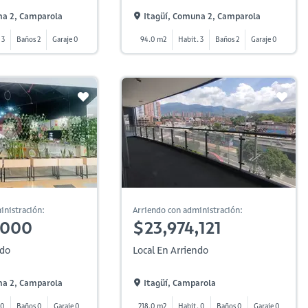
na 2, Camparola
Itagüí, Comuna 2, Camparola
 3
Baños 2
Garaje 0
94.0 m2
Habit. 3
Baños 2
Garaje 0
inistración:
Arriendo con administración:
,000
$23,974,121
ndo
Local En Arriendo
na 2, Camparola
Itagüí, Camparola
 0
Baños 0
Garaje 0
218.0 m2
Habit. 0
Baños 0
Garaje 0