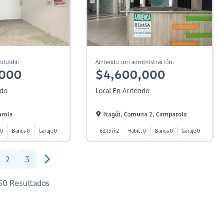
cluida:
Arriendo con administración:
,000
$4,600,000
ndo
Local En Arriendo
arola
Itagüí, Comuna 2, Camparola
 0
Baños 0
Garaje 0
63.15 m2
Habit. 0
Baños 0
Garaje 0
2
3
 50 Resultados