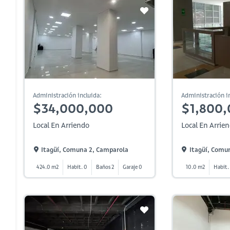
Administración incluida:
Administración in
$34,000,000
$1,800
Local En Arriendo
Local En Arrie
Itagüí, Comuna 2, Camparola
Itagüí, Comu
424.0 m2
Habit. 0
Baños 2
Garaje 0
10.0 m2
Habit.