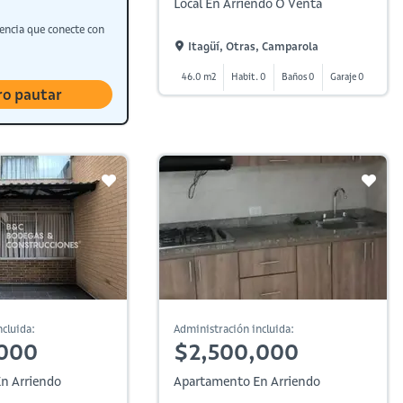
Local En Arriendo O Venta
encia que conecte con
Itagüí, Otras, Camparola
46.0 m2
Habit. 0
Baños 0
Garaje 0
ro pautar
cluida:
Administración incluida:
,000
$2,500,000
n Arriendo
Apartamento En Arriendo