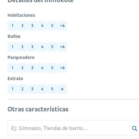
Habitaciones
1
2
3
4
5
+6
Baños
1
2
3
4
5
+6
Parqueadero
1
2
3
4
5
+6
Estrato
1
2
3
4
5
6
Otras características