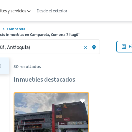
Desde el exterior
tes y servicios
2
Camparola
 más inmuebles en Camparola, Comuna 2 Itagüí
F
50
resultados
Inmuebles destacados