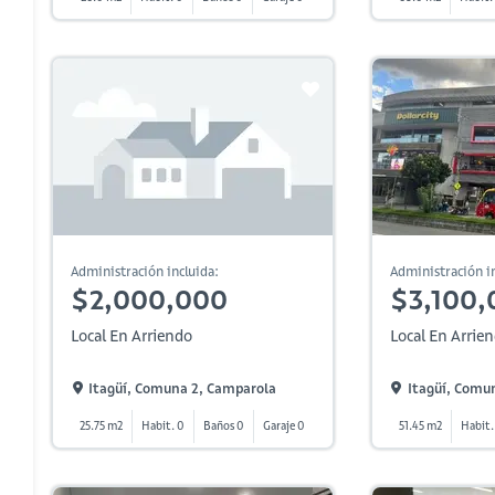
Administración incluida:
Administración in
$2,000,000
$3,100,
Local En Arriendo
Local En Arrie
Itagüí, Comuna 2, Camparola
Itagüí, Comu
25.75 m2
Habit. 0
Baños 0
Garaje 0
51.45 m2
Habit.