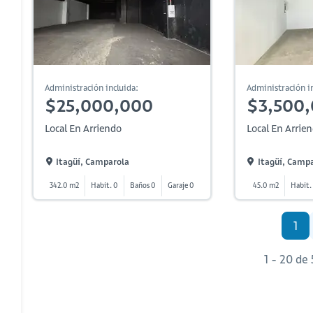
Administración incluida:
Administración in
$25,000,000
$3,500
Local En Arriendo
Local En Arrie
Itagüí, Camparola
Itagüí, Camp
342.0 m2
Habit. 0
Baños 0
Garaje 0
45.0 m2
Habit.
1
1 - 20 de