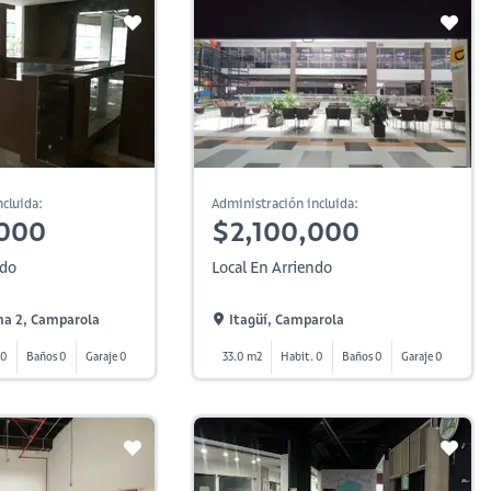
cluida:
Administración incluida:
,000
$2,100,000
ndo
Local En Arriendo
na 2, Camparola
Itagüí, Camparola
 0
Baños 0
Garaje 0
33.0 m2
Habit. 0
Baños 0
Garaje 0