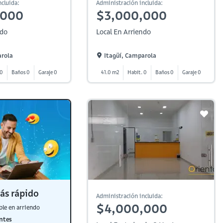
cluida:
Administración incluida:
,000
$3,000,000
ndo
Local En Arriendo
arola
Itagüí, Camparola
 0
Baños 0
Garaje 0
41.0 m2
Habit. 0
Baños 0
Garaje 0
ás rápido
Administración incluida:
$4,000,000
ble en arriendo
ntes