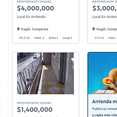
Administración incluida:
Administración in
$4,000,000
$3,000
Local En Arriendo
Local En Arrie
Itagüí, Camparola
Itagüí, Camp
130.0 m2
Habit. 0
Baños 2
Garaje 0
41.0 m2
Habit.
Arrienda m
Administración incluida:
$1,400,000
Publica tu inmue
y capta más clie