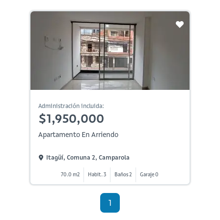
Administración incluida:
$1,950,000
Apartamento En Arriendo
Itagüí, Comuna 2, Camparola
70.0 m2
Habit. 3
Baños 2
Garaje 0
1