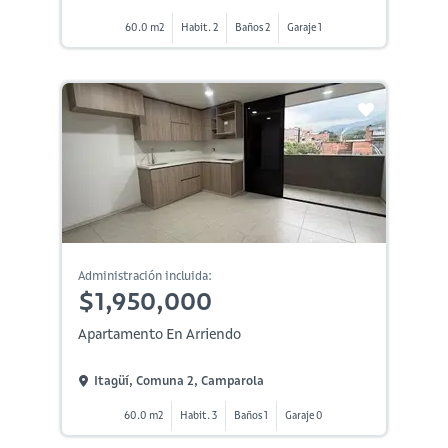
60.0 m2
Habit. 2
Baños 2
Garaje 1
Administración incluida:
$1,950,000
Apartamento En Arriendo
Itagüí, Comuna 2, Camparola
60.0 m2
Habit. 3
Baños 1
Garaje 0