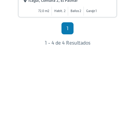
Itagüí, Comuna 2, El Palmar
72.0 m2
Habit. 2
Baños 2
Garaje 1
1
1 - 4 de 4 Resultados