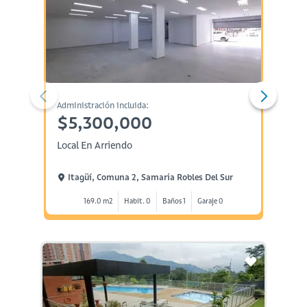
Administración incluida:
Administ
$5,300,000
$2,
Local En Arriendo
Aparta
Itagüí, Comuna 2, Samaria Robles Del Sur
Itag
169.0 m2
Habit. 0
Baños 1
Garaje 0