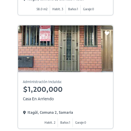
58.0 m2
Habit. 3
Baños 1
Garaje 0
Administración incluida:
$1,200,000
Casa En Arriendo
Itagüí, Comuna 2, Samaria
Habit. 2
Baños 1
Garaje 0