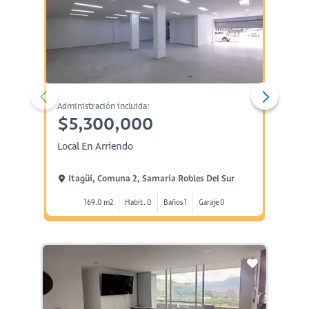
Administración incluida:
Administ
$5,300,000
$3,
Local En Arriendo
Aparta
Itagüí, Comuna 2, Samaria Robles Del Sur
Itagü
169.0 m2
Habit. 0
Baños 1
Garaje 0
1