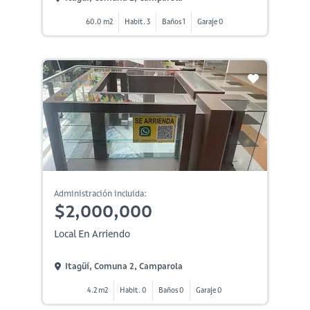
60.0 m2
Habit. 3
Baños 1
Garaje 0
Administración incluida:
$2,000,000
Local En Arriendo
Itagüí, Comuna 2, Camparola
4.2 m2
Habit. 0
Baños 0
Garaje 0