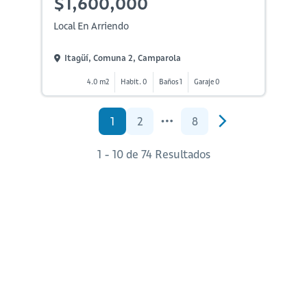
$1,600,000
Local En Arriendo
Itagüí, Comuna 2, Camparola
4.0 m2
Habit. 0
Baños 1
Garaje 0
1
2
8
1 - 10 de 74 Resultados